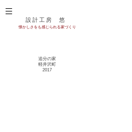
設計工房 悠
​懐かしさをも感じられる家づくり
追分の家
軽井沢町
南
2017
側
外
観
リ
ビ
ン
グ・
ダ
イ
ニ
ン
グ
⇔
デ