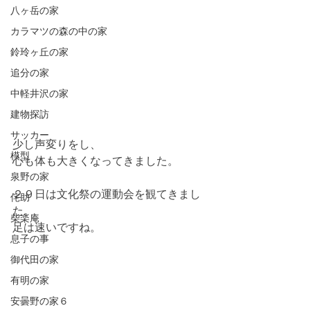
八ヶ岳の家
カラマツの森の中の家
鈴玲ヶ丘の家
追分の家
中軽井沢の家
建物探訪
サッカー
少し声変りをし、
模型
心も体も大きくなってきました。
泉野の家
２９日は文化祭の運動会を観てきまし
侘助
た。
柴楽庵
足は速いですね。
息子の事
御代田の家
有明の家
安曇野の家６