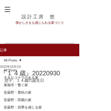
設計工房 悠
​懐かしさをも感じられる家づくり
記事
All Posts
2022年10月1日
All Posts
『１４歳』20220930
大きなコナラのある家
息子、１４歳の誕生日
東御市・繋ぐ家
安曇野・豊科の家
安曇野・田園の家
安曇野・四季を感じる家