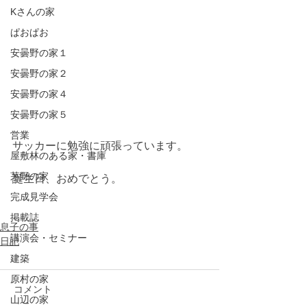
Kさんの家
ぱおぱお
安曇野の家１
安曇野の家２
安曇野の家４
安曇野の家５
営業
サッカーに勉強に頑張っています。
屋敷林のある家・書庫
茅野の家
誕生日、おめでとう。
完成見学会
掲載誌
息子の事
講演会・セミナー
日記
建築
原村の家
コメント
山辺の家