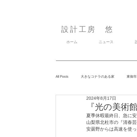
設計工房 悠
ホーム
ニュース
All Posts
大きなコナラのある家
東御市
2024年8月17日
カラマツの森の中の家
鈴玲ヶ丘の家
『光の美術館』
夏季休暇最終日、急に安
山梨県北杜市の『清春芸
息子の事
御代田の家
有明の家
安曇野からは高速を使っ