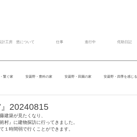
設計工房 悠について
仕事
進行中
侘助日記
・繋ぐ家
安曇野・豊科の家
安曇野・田園の家
安曇野・四季を感じ
追分の家
中軽井沢の家
建物探訪
サッカー
模型
20240815
藤建築が見たくなり、
術村』に建物探訪に行ってきました。
安曇野の家６
Kさんの家
ぱおぱお
安曇野の家１
安曇
て１時間弱で行くことができます。