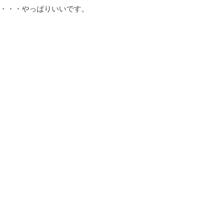
・・・やっぱりいいです。
る家・書庫
茅野の家
完成見学会