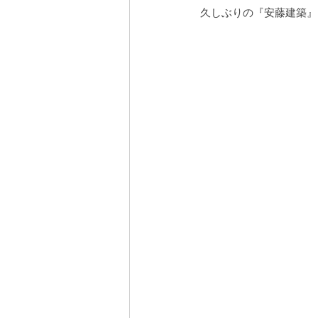
久しぶりの『安藤建築』
安曇野の家５
営業
屋敷林のあ