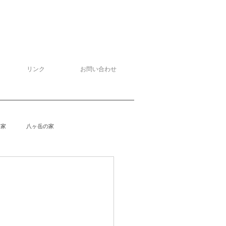
リンク
お問い合わせ
る家
八ヶ岳の家
泉野の家
侘助
柴楽庵
野の家２
安曇野の家４