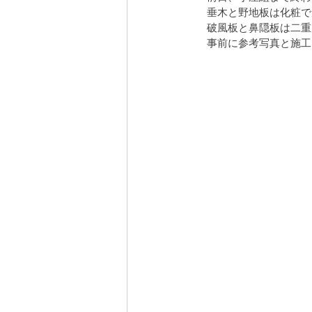
　垂木と野地板は化粧で
　破風板と鼻隠板は二重
安曇野の家５
営業
屋敷林のあ
　事前に参考写真と施工