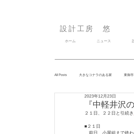
設計工房 悠
ホーム
ニュース
All Posts
大きなコナラのある家
東御市
2023年12月23日
カラマツの森の中の家
鈴玲ヶ丘の家
『中軽井沢の家
２１日、２２日と引続き
息子の事
御代田の家
有明の家
■２１日
　前日、小屋組まで終わ