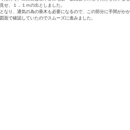
見せ、１．１ｍの出としました。
となり、通気の為の垂木も必要になるので、この部分に手間がか
る家・書庫
茅野の家
完成見学会
図面で確認していたのでスムーズに進みました。