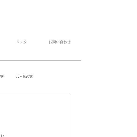
リンク
お問い合わせ
る家
八ヶ岳の家
泉野の家
侘助
柴楽庵
野の家２
安曇野の家４
した。