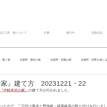
設計工房 悠について
仕事
進行中
侘助日記
・繋ぐ家
安曇野・豊科の家
安曇野・田園の家
安曇野・四季を感じ
追分の家
中軽井沢の家
建物探訪
サッカー
模型
』建て方 20231221・22
『中軽井沢の家』
の建て方が行われました。
安曇野の家６
Kさんの家
ぱおぱお
安曇野の家１
安曇
ったので、二日目は垂木と野地板・破風板等の取り付けを行いま