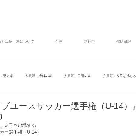
設計工房 悠について
仕事
進行中
侘助日記
・繋ぐ家
安曇野・豊科の家
安曇野・田園の家
安曇野・四季を感じ
追分の家
中軽井沢の家
建物探訪
サッカー
模型
ブユースサッカー選手権（U-14）
9
、息子も出場する
安曇野の家６
Kさんの家
ぱおぱお
安曇野の家１
安曇
ー選手権（U-14）　