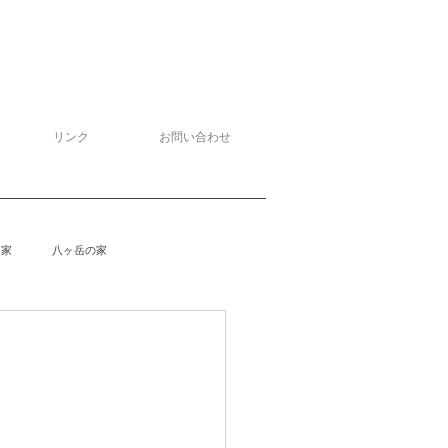
リンク
お問い合わせ
る家
八ヶ岳の家
泉野の家
侘助
柴楽庵
』
野の家２
安曇野の家４