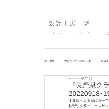
設計工房 悠
ホーム
ニュース
All Posts
大きなコナラのある家
東御市
2022年9月21日
カラマツの森の中の家
鈴玲ヶ丘の家
『長野県クラ
20220918･1
息子の事
１８日・１９日は菅平で
御代田の家
有明の家
長野県クラブユースサッカ