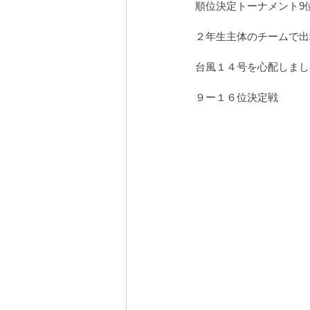
順位決定トーナメント9
安曇野の家５
営業
屋敷林のあ
２年生主体のチームで出
台風１４号を心配しまし
９ー１６位決定戦　　　　