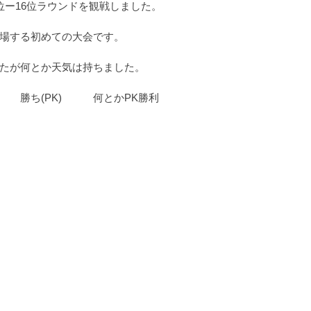
位ー16位ラウンドを観戦しました。
る家・書庫
茅野の家
完成見学会
場する初めての大会です。
たが何とか天気は持ちました。
　勝ち(PK)　　　何とかPK勝利