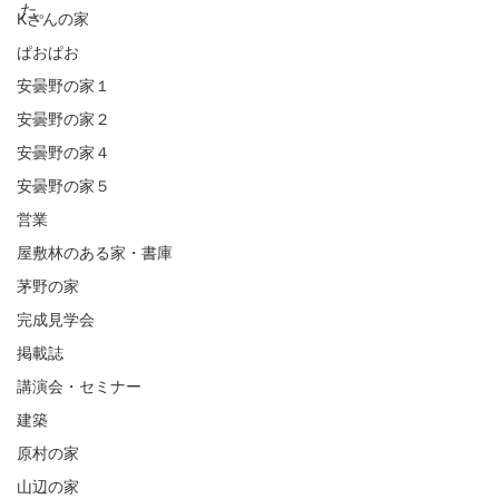
た。
Kさんの家
ぱおぱお
安曇野の家１
安曇野の家２
安曇野の家４
安曇野の家５
営業
屋敷林のある家・書庫
茅野の家
完成見学会
掲載誌
講演会・セミナー
建築
原村の家
山辺の家