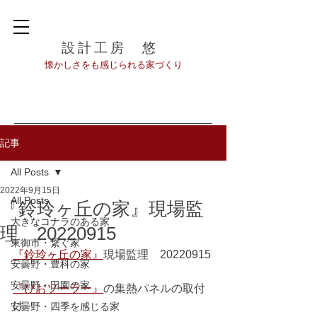
設計工房 悠
​懐かしさをも感じられる家づくり
記事
All Posts
2022年9月15日
All Posts
『鈴玲ヶ丘の家』現場監
大きなコナラのある家
理 20220915
東御市・繋ぐ家
『鈴玲ヶ丘の家』
現場監理　20220915
安曇野・豊科の家
安曇野・田園の家
『びおソーラー』
の集熱パネルの取付
け
安曇野・四季を感じる家