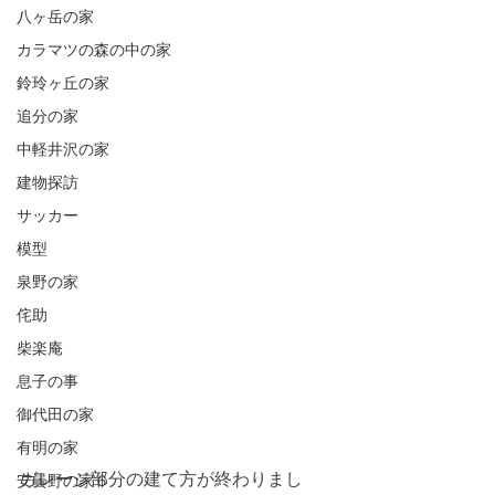
八ヶ岳の家
カラマツの森の中の家
鈴玲ヶ丘の家
追分の家
中軽井沢の家
建物探訪
サッカー
模型
泉野の家
侘助
柴楽庵
息子の事
御代田の家
有明の家
ガレージ部分の建て方が終わりまし
安曇野の家６