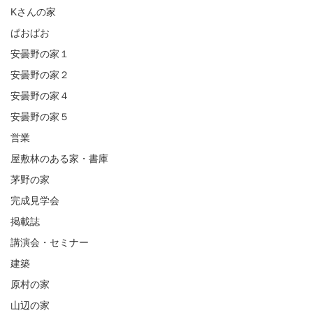
Kさんの家
ぱおぱお
安曇野の家１
安曇野の家２
安曇野の家４
安曇野の家５
営業
屋敷林のある家・書庫
茅野の家
完成見学会
掲載誌
講演会・セミナー
建築
原村の家
山辺の家