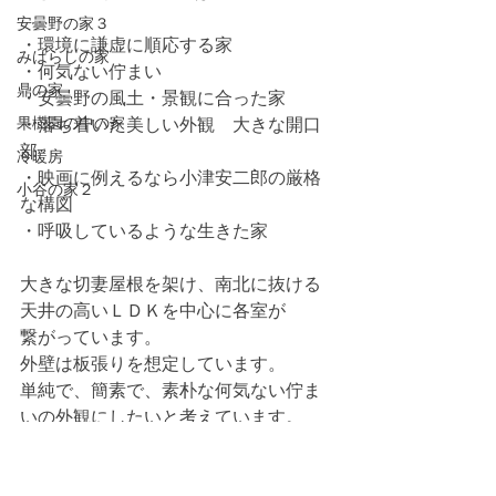
安曇野の家３
・環境に謙虚に順応する家
みはらしの家
・何気ない佇まい
鼎の家
・安曇野の風土・景観に合った家
果樹園の中の家
・落ち着いた美しい外観　大きな開口
部
冷暖房
・映画に例えるなら小津安二郎の厳格
小谷の家２
な構図
・呼吸しているような生きた家
大きな切妻屋根を架け、南北に抜ける
天井の高いＬＤＫを中心に各室が
繋がっています。
外壁は板張りを想定しています。
単純で、簡素で、素朴な何気ない佇ま
いの外観にしたいと考えています。
来春の完成を目指して実施設計に入り