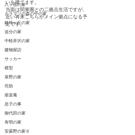
いを建てます。
八ヶ岳の家
当面は関東圏との二拠点生活ですが、
カラマツの森の中の家
近い将来こちらがメイン拠点になる予
鈴玲ヶ丘の家
定です。
追分の家
中軽井沢の家
建物探訪
サッカー
模型
泉野の家
侘助
柴楽庵
息子の事
御代田の家
有明の家
安曇野の家６