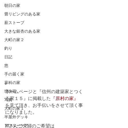
朝日の家
畳リビングのある家
薪ストーブ
大きな銀杏のある家
大町の家２
釣り
日記
悠
手の届く家
蓼科の家
増改築
ホームページと『信州の建築家とつく
る家１５』に掲載した
『原村の家』
写真
を見て頂き、お手伝いをさせて頂く事
大町の家１
になりました。
半屋外デッキ
アフターケア
Mさんご夫婦のご希望は