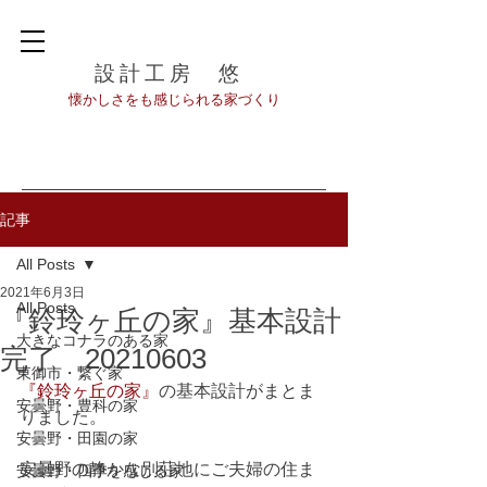
設計工房 悠
​懐かしさをも感じられる家づくり
記事
All Posts
2021年6月3日
All Posts
『鈴玲ヶ丘の家』基本設計
大きなコナラのある家
完了 20210603
東御市・繋ぐ家
『鈴玲ヶ丘の家』
の基本設計がまとま
安曇野・豊科の家
りました。
安曇野・田園の家
安曇野の静かな別荘地にご夫婦の住ま
安曇野・四季を感じる家