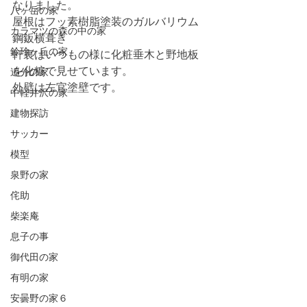
なりました。
八ヶ岳の家
屋根はフッ素樹脂塗装のガルバリウム
カラマツの森の中の家
鋼鈑横葺き
鈴玲ヶ丘の家
軒裏はいつもの様に化粧垂木と野地板
を化粧で見せています。
追分の家
外壁は左官塗壁です。
中軽井沢の家
建物探訪
サッカー
模型
泉野の家
侘助
柴楽庵
息子の事
御代田の家
有明の家
安曇野の家６