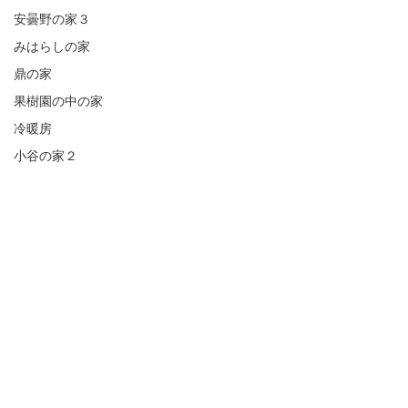
安曇野の家３
みはらしの家
鼎の家
果樹園の中の家
冷暖房
小谷の家２