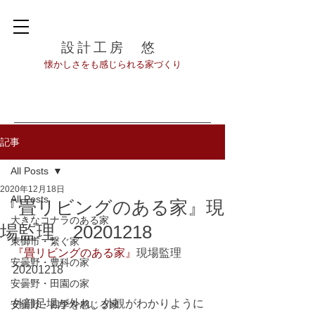
設計工房 悠
​懐かしさをも感じられる家づくり
記事
All Posts
2020年12月18日
All Posts
『畳リビングのある家』現
大きなコナラのある家
場監理 20201218
東御市・繋ぐ家
『畳リビングのある家』
現場監理　
安曇野・豊科の家
20201218
安曇野・田園の家
外部足場が外れ、外観がわかりように
安曇野・四季を感じる家