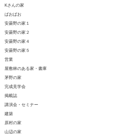
Kさんの家
ぱおぱお
安曇野の家１
安曇野の家２
安曇野の家４
安曇野の家５
営業
屋敷林のある家・書庫
茅野の家
完成見学会
掲載誌
講演会・セミナー
建築
原村の家
山辺の家