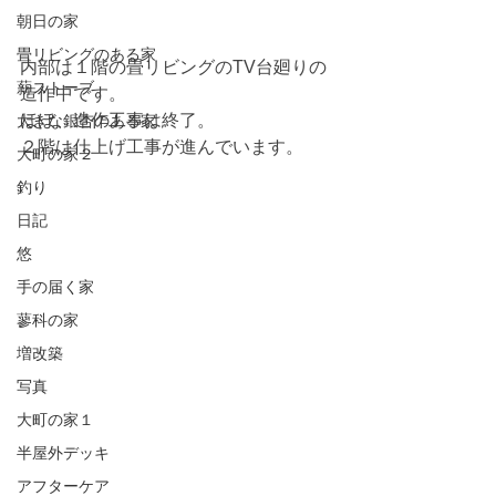
朝日の家
畳リビングのある家
内部は１階の畳リビングのTV台廻りの
薪ストーブ
造作中です。
ほぼ、造作工事は終了。
大きな銀杏のある家
２階は仕上げ工事が進んでいます。
大町の家２
釣り
日記
悠
手の届く家
蓼科の家
増改築
写真
大町の家１
半屋外デッキ
アフターケア