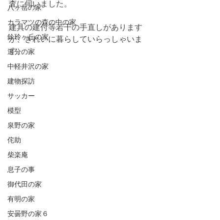
査に伺いました。
八ヶ岳の家
カラマツの森の中の家
建具の建付等若干の手直しがあります
鈴玲ヶ丘の家
が、きれいに暮らしていらっしゃいま
す。
追分の家
中軽井沢の家
建物探訪
サッカー
模型
泉野の家
侘助
柴楽庵
息子の事
御代田の家
有明の家
安曇野の家６