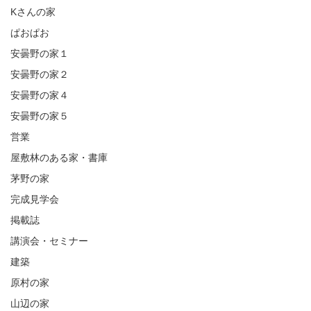
Kさんの家
ぱおぱお
安曇野の家１
安曇野の家２
安曇野の家４
安曇野の家５
営業
屋敷林のある家・書庫
茅野の家
完成見学会
掲載誌
講演会・セミナー
建築
原村の家
山辺の家