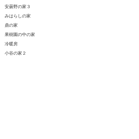
安曇野の家３
みはらしの家
鼎の家
果樹園の中の家
冷暖房
小谷の家２