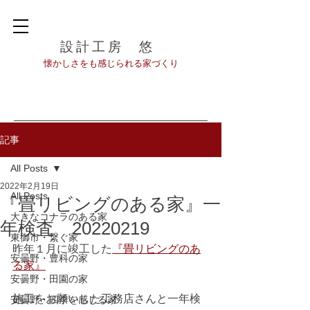
設計工房 悠
​懐かしさをも感じられる家づくり
記事
All Posts
2022年2月19日
All Posts
『畳リビングのある家』一
大きなコナラのある家
年検査 20220219
東御市・繋ぐ家
昨年１月に竣工した
『畳リビングのあ
安曇野・豊科の家
る家』
安曇野・田園の家
施工をお願いした工務店さんと一年検
安曇野・四季を感じる家