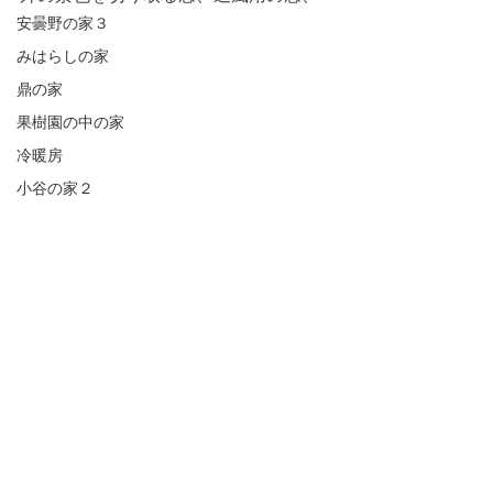
安曇野の家３
みはらしの家
鼎の家
果樹園の中の家
冷暖房
小谷の家２