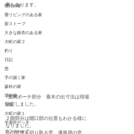
事もあります。
朝日の家
畳リビングのある家
薪ストーブ
大きな銀杏のある家
大町の家２
釣り
日記
悠
手の届く家
蓼科の家
増改築
↑玄関ポーチ部分　垂木の出寸法は現場
決定しました。
写真
大町の家１
２階部分は開口部の位置もわかる様に
半屋外デッキ
なりました。
アフターケア
外の景色を切り取る窓、通風用の窓、