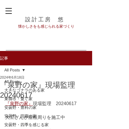
設計工房 悠
​懐かしさをも感じられる家づくり
記事
All Posts
2024年6月18日
All Posts
『泉野の家』現場監理
大きなコナラのある家
20240617
東御市・繋ぐ家
『泉野の家』
現場監理　20240617
安曇野・豊科の家
安曇野・田園の家
大工さんが屋根周りを施工中
安曇野・四季を感じる家