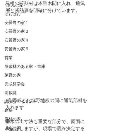
屋根の断熱材は本垂木間に入れ、通気
Kさんの家
層と断熱層を明確に分けています。
ぱおぱお
安曇野の家１
安曇野の家２
安曇野の家４
安曇野の家５
営業
屋敷林のある家・書庫
茅野の家
完成見学会
掲載誌
↑鼻隠板と化粧野地板の間に通気部材を
講演会・セミナー
入れます
建築
原村の家
垂木の出寸法も重要な部分で、図面に
山辺の家
表記はしますが、現場で最終決定する