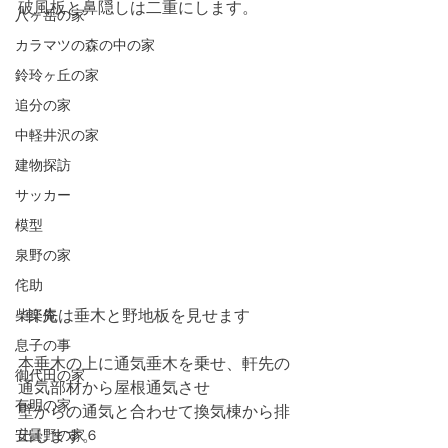
破風板と鼻隠しは二重にします。
八ヶ岳の家
カラマツの森の中の家
鈴玲ヶ丘の家
追分の家
中軽井沢の家
建物探訪
サッカー
模型
泉野の家
侘助
柴楽庵
↑軒先は垂木と野地板を見せます
息子の事
本垂木の上に通気垂木を乗せ、軒先の
御代田の家
通気部材から屋根通気させ
有明の家
壁からの通気と合わせて換気棟から排
安曇野の家６
出します。