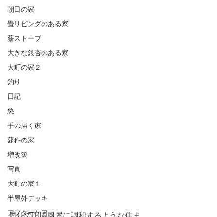
朝日の家
畳リビングのある家
薪ストーブ
大きな銀杏のある家
大町の家２
釣り
日記
悠
手の届く家
蓼科の家
増改築
写真
大町の家１
半屋外デッキ
アフターケア
周りの田園風景に調和するような住ま