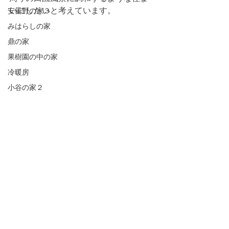
いにしたいと考えています。
安曇野の家３
みはらしの家
鼎の家
果樹園の中の家
冷暖房
小谷の家２
２０２２年の冬・竣工に向けてこれか
ら基本設計に入ります。