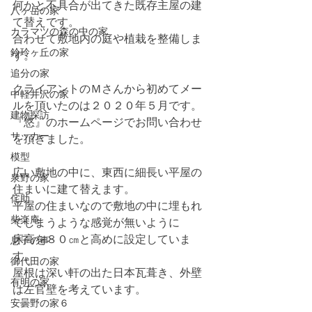
何かと不具合が出てきた既存主屋の建
八ヶ岳の家
て替えです。
カラマツの森の中の家
合わせて敷地内の庭や植栽を整備しま
鈴玲ヶ丘の家
す。
追分の家
クライアントのＭさんから初めてメー
中軽井沢の家
ルを頂いたのは２０２０年５月です。
建物探訪
『悠』のホームページでお問い合わせ
サッカー
を頂きました。
模型
広い敷地の中に、東西に細長い平屋の
泉野の家
住まいに建て替えます。
侘助
平屋の住まいなので敷地の中に埋もれ
柴楽庵
てしまうような感覚が無いように
床高を８０㎝と高めに設定していま
息子の事
す。
御代田の家
屋根は深い軒の出た日本瓦葺き、外壁
有明の家
は左官壁を考えています。
安曇野の家６