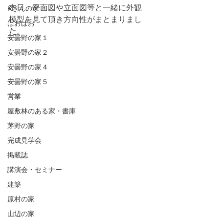
本日、平面図や立面図等と一緒に外観
Kさんの家
模型を見て頂き方向性がまとまりまし
ぱおぱお
た。
安曇野の家１
安曇野の家２
安曇野の家４
安曇野の家５
営業
屋敷林のある家・書庫
茅野の家
完成見学会
掲載誌
講演会・セミナー
建築
原村の家
山辺の家