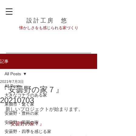
設計工房 悠
​懐かしさをも感じられる家づくり
記事
All Posts
2021年7月3日
All Posts
『安曇野の家７』
大きなコナラのある家
20210703
東御市・繋ぐ家
新しいプロジェクトが始まります。
安曇野・豊科の家
安曇野・田園の家
『安曇野の家７』
安曇野・四季を感じる家