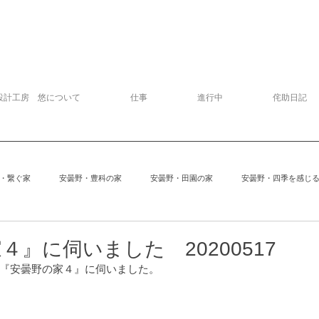
設計工房 悠について
仕事
進行中
侘助日記
・繋ぐ家
安曇野・豊科の家
安曇野・田園の家
安曇野・四季を感じ
追分の家
中軽井沢の家
建物探訪
サッカー
模型
４』に伺いました 20200517
『安曇野の家４』に伺いました。
安曇野の家６
Kさんの家
ぱおぱお
安曇野の家１
安曇