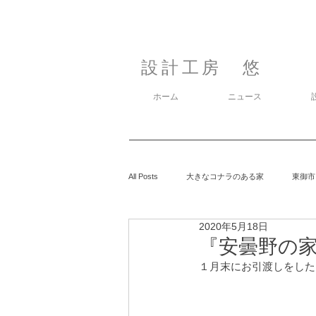
設計工房 悠
ホーム
ニュース
All Posts
大きなコナラのある家
東御市
2020年5月18日
カラマツの森の中の家
鈴玲ヶ丘の家
『安曇野の家
１月末にお引渡しをした
息子の事
御代田の家
有明の家