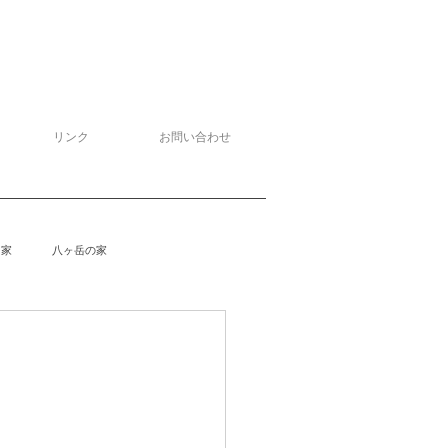
リンク
お問い合わせ
る家
八ヶ岳の家
泉野の家
侘助
柴楽庵
野の家２
安曇野の家４