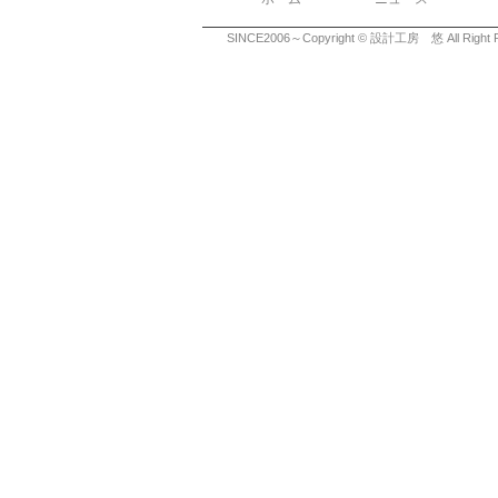
SINCE2006～Copyright © 設計工房 悠 All Right R