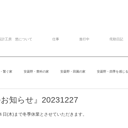
設計工房 悠について
仕事
進行中
侘助日記
・繋ぐ家
安曇野・豊科の家
安曇野・田園の家
安曇野・四季を感じ
追分の家
中軽井沢の家
建物探訪
サッカー
模型
知らせ』20231227
４日(木)まで冬季休業とさせていただきます。
安曇野の家６
Kさんの家
ぱおぱお
安曇野の家１
安曇