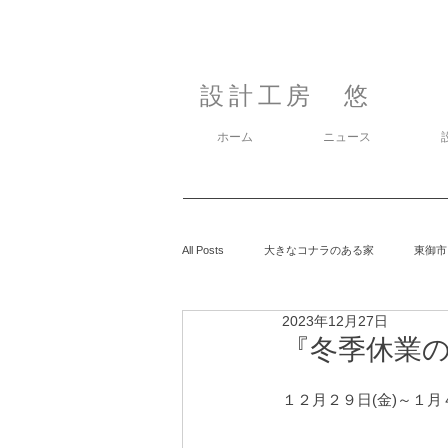
設計工房 悠
ホーム
ニュース
All Posts
大きなコナラのある家
東御市
2023年12月27日
カラマツの森の中の家
鈴玲ヶ丘の家
『冬季休業のお
１２月２９日(金)～１月
息子の事
御代田の家
有明の家