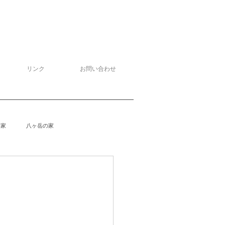
リンク
お問い合わせ
る家
八ヶ岳の家
泉野の家
侘助
柴楽庵
野の家２
安曇野の家４