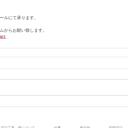
ールにて承ります。
ムからお願い致します。
act 
設計工房 悠について
仕事
進行中
侘助日記