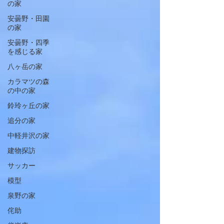
の家
安曇野・田園
の家
安曇野・四季
を感じる家
八ヶ岳の家
カラマツの森
の中の家
鈴玲ヶ丘の家
追分の家
中軽井沢の家
建物探訪
サッカー
模型
泉野の家
侘助