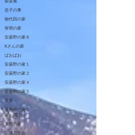
柴楽庵
息子の事
御代田の家
有明の家
安曇野の家６
Kさんの家
ぱおぱお
安曇野の家１
安曇野の家２
安曇野の家４
安曇野の家５
営業
屋敷林のある
家・書庫
茅野の家
完成見学会