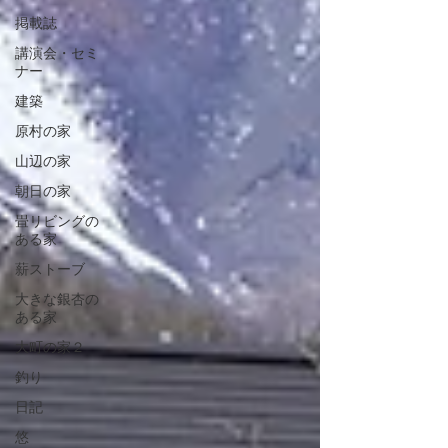
掲載誌
講演会・セミ
ナー
建築
原村の家
山辺の家
朝日の家
畳リビングの
ある家
薪ストーブ
大きな銀杏の
ある家
大町の家２
釣り
日記
悠