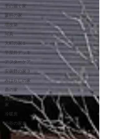
手の届く家
蓼科の家
増改築
写真
大町の家１
半屋外デッキ
アフターケア
安曇野の家３
みはらしの家
鼎の家
果樹園の中の
家
冷暖房
小谷の家２