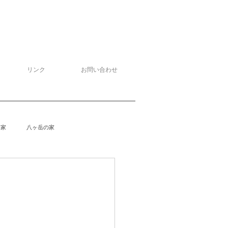
リンク
お問い合わせ
る家
八ヶ岳の家
泉野の家
侘助
柴楽庵
野の家２
安曇野の家４