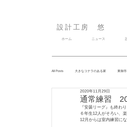
設計工房 悠
ホーム
ニュース
All Posts
大きなコナラのある家
東御市
2020年11月29日
カラマツの森の中の家
鈴玲ヶ丘の家
通常練習 202
『安曇リーグ』も終わり
６年生12人がそろい、
息子の事
御代田の家
有明の家
12月からは室内練習に