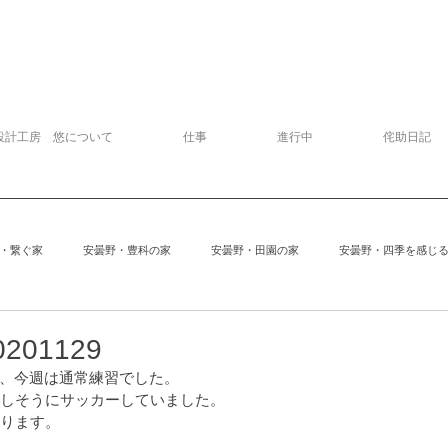
設計工房 悠について
仕事
進行中
侘助日記
・繋ぐ家
安曇野・豊科の家
安曇野・田園の家
安曇野・四季を感じ
追分の家
中軽井沢の家
建物探訪
サッカー
模型
01129
、今週は通常練習でした。
楽しそうにサッカーしていました。
安曇野の家６
Kさんの家
ぱおぱお
安曇野の家１
安曇
なります。