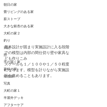
朝日の家
畳リビングのある家
薪ストーブ
大きな銀杏のある家
大町の家２
釣り
基本設計が固まり実施設計に入る段階
日記
での模型は内部の間仕切り壁や家具な
悠
ども作りこみ
手の届く家
スケールも１／１００や１／５０程度
蓼科の家
になります。模型を計りながら実施設
計を進めることもあります。
増改築
写真
大町の家１
半屋外デッキ
アフターケア