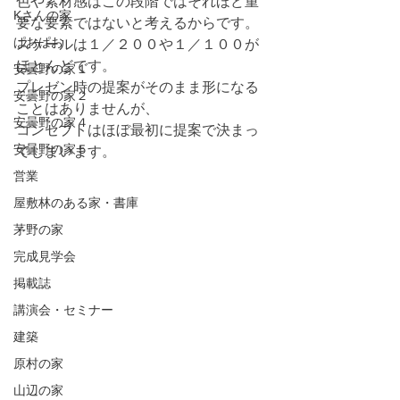
色や素材感はこの段階ではそれほど重
Kさんの家
要な要素ではないと考えるからです。
ぱおぱお
スケールは１／２００や１／１００が
ほとんどです。
安曇野の家１
プレゼン時の提案がそのまま形になる
安曇野の家２
ことはありませんが、
安曇野の家４
コンセプトはほぼ最初に提案で決まっ
安曇野の家５
てしまいます。
営業
屋敷林のある家・書庫
茅野の家
完成見学会
掲載誌
講演会・セミナー
建築
原村の家
山辺の家