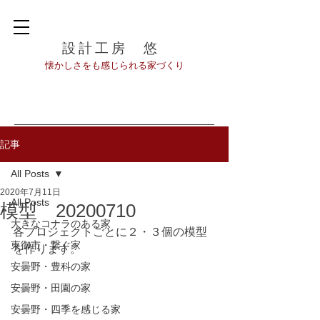
設計工房 悠
​懐かしさをも感じられる家づくり
記事
All Posts
2020年7月11日
All Posts
模型 20200710
大きなコナラのある家
各プロジェクトごとに２・３個の模型
東御市・繋ぐ家
を作ります。
安曇野・豊科の家
安曇野・田園の家
安曇野・四季を感じる家