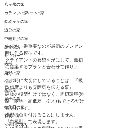
八ヶ岳の家
カラマツの森の中の家
鈴玲ヶ丘の家
追分の家
中軽井沢の家
中でも一番重要なのが最初のプレゼン
建物探訪
時に作る模型です。
サッカー
クライアントの要望を形にして、最初
模型
に提案するプランと合わせて作りま
泉野の家
す。
この時に大切にしていることは　
『模
侘助
型精度よりも雰囲気を伝える事』
柴楽庵
建物の模型だけではなく、周辺環境(道
息子の事
路・隣地・高低差・樹木)もできるだけ
御代田の家
表現します。
模型に色を付けることはしません。
有明の家
『
白模型
』
で表現します。
安曇野の家６