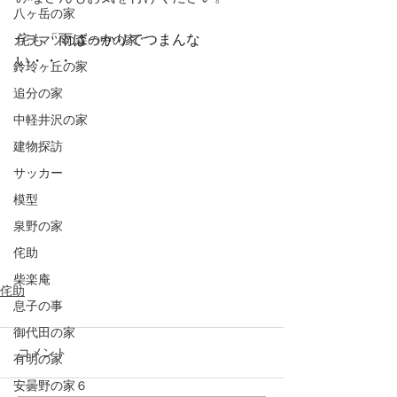
八ヶ岳の家
侘も「
雨ばっかりでつまんな
カラマツの森の中の家
い・・・
」
鈴玲ヶ丘の家
追分の家
中軽井沢の家
建物探訪
サッカー
模型
泉野の家
侘助
柴楽庵
侘助
息子の事
御代田の家
コメント
有明の家
安曇野の家６