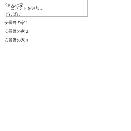
Kさんの家
コメントを追加…
ぱおぱお
安曇野の家１
安曇野の家２
安曇野の家４
安曇野の家５
営業
屋敷林のある家・書庫
茅野の家
完成見学会
掲載誌
講演会・セミナー
建築
原村の家
山辺の家