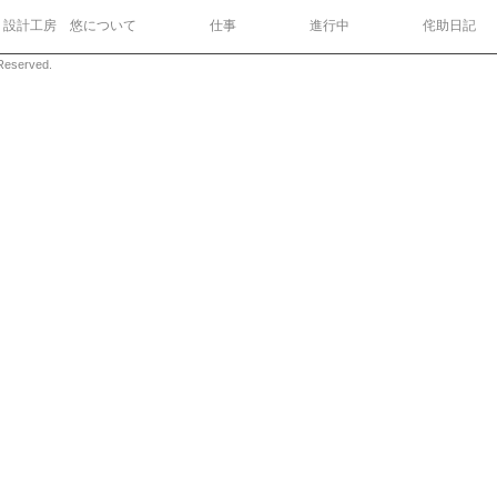
設計工房 悠について
仕事
進行中
侘助日記
eserved.