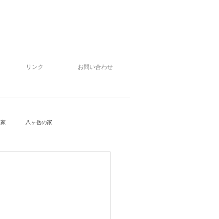
リンク
お問い合わせ
る家
八ヶ岳の家
泉野の家
侘助
柴楽庵
野の家２
安曇野の家４