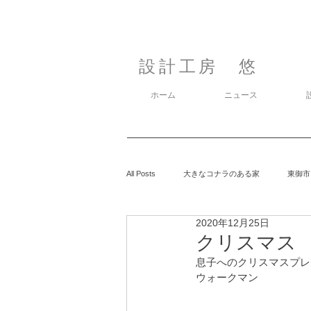
設計工房 悠
ホーム
ニュース
All Posts
大きなコナラのある家
東御市
2020年12月25日
カラマツの森の中の家
鈴玲ヶ丘の家
クリスマス 2
息子へのクリスマスプレ
ウォークマン
息子の事
御代田の家
有明の家