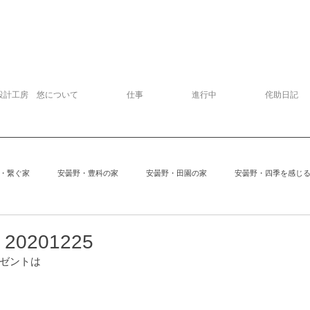
設計工房 悠について
仕事
進行中
侘助日記
・繋ぐ家
安曇野・豊科の家
安曇野・田園の家
安曇野・四季を感じ
追分の家
中軽井沢の家
建物探訪
サッカー
模型
0201225
ゼントは
安曇野の家６
Kさんの家
ぱおぱお
安曇野の家１
安曇