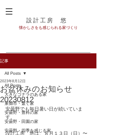
設計工房 悠
​懐かしさをも感じられる家づくり
記事
All Posts
2023年8月12日
All Posts
お盆休みのお知らせ
大きなコナラのある家
20230812
東御市・繋ぐ家
安曇野でも毎日暑い日が続いていま
安曇野・豊科の家
す。
安曇野・田園の家
安曇野・四季を感じる家
設計工房　悠は、８月１３日（日）〜