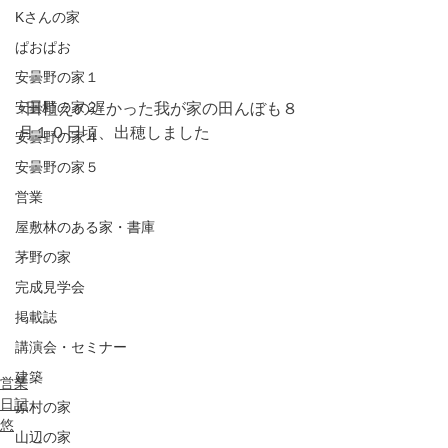
Kさんの家
ぱおぱお
安曇野の家１
安曇野の家２
↑田植えの遅かった我が家の田んぼも８
月１０日頃、出穂しました
安曇野の家４
安曇野の家５
営業
屋敷林のある家・書庫
茅野の家
完成見学会
掲載誌
講演会・セミナー
建築
営業
日記
原村の家
悠
山辺の家