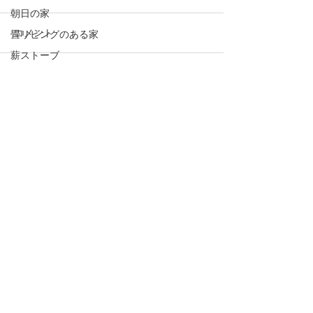
朝日の家
コメント
畳リビングのある家
薪ストーブ
大きな銀杏のある家
コメントを追加…
大町の家２
釣り
日記
悠
手の届く家
蓼科の家
増改築
写真
大町の家１
半屋外デッキ
アフターケア