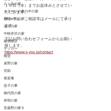
八ヶ岳の家
１６日（水）までお盆休みとさせてい
カラマツの森の中の家
ただきます。
鈴玲ヶ丘の家
休み中も、ご相談等はメールにて承り
ます。
追分の家
中軽井沢の家
下記お問い合わせフォームからお願い
建物探訪
致します。
サッカー
https://www.s-you.jp/contact
模型
泉野の家
侘助
柴楽庵
息子の事
御代田の家
有明の家
安曇野の家６