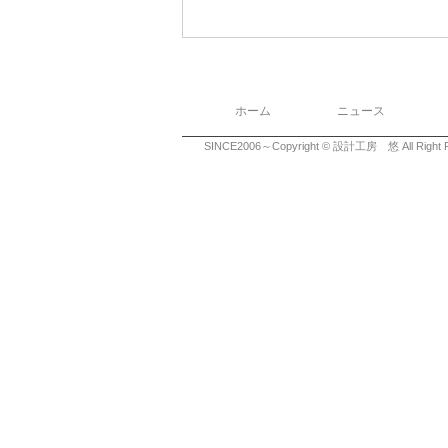
ホーム
ニュース
SINCE2006～Copyright © 設計工房 悠 All Right R