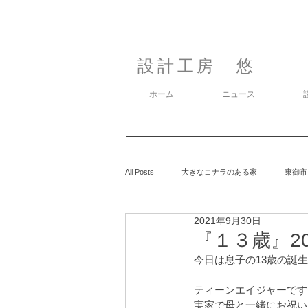
設計工房 悠
ホーム
ニュース
All Posts
大きなコナラのある家
東御市
2021年9月30日
カラマツの森の中の家
鈴玲ヶ丘の家
『１３歳』202
今日は息子の13歳の誕
息子の事
御代田の家
有明の家
ティーンエイジャーです
実家で母と一緒にお祝い