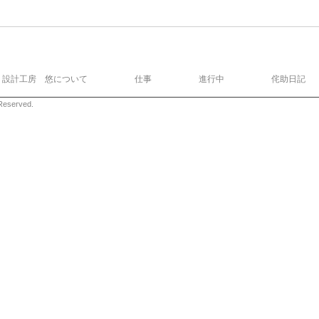
設計工房 悠について
仕事
進行中
侘助日記
eserved.