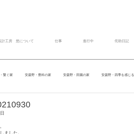
設計工房 悠について
仕事
進行中
侘助日記
・繋ぐ家
安曇野・豊科の家
安曇野・田園の家
安曇野・四季を感じ
追分の家
中軽井沢の家
建物探訪
サッカー
模型
10930
生日
安曇野の家６
Kさんの家
ぱおぱお
安曇野の家１
安曇
。
しました。