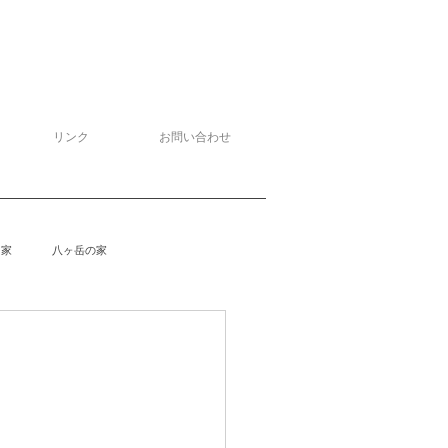
リンク
お問い合わせ
る家
八ヶ岳の家
泉野の家
侘助
柴楽庵
野の家２
安曇野の家４