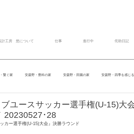
設計工房 悠について
仕事
進行中
侘助日記
・繋ぐ家
安曇野・豊科の家
安曇野・田園の家
安曇野・四季を感じ
追分の家
中軽井沢の家
建物探訪
サッカー
模型
ラブユースサッカー選手権(U-1
0230527･28
カー選手権(U-15)大会』決勝ラウンド
安曇野の家６
Kさんの家
ぱおぱお
安曇野の家１
安曇