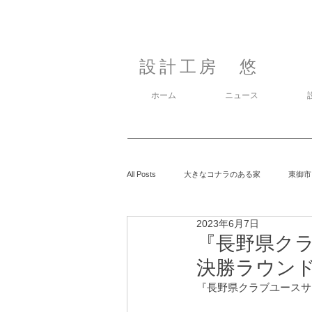
設計工房 悠
ホーム
ニュース
All Posts
大きなコナラのある家
東御市
2023年6月7日
カラマツの森の中の家
鈴玲ヶ丘の家
『長野県ク
決勝ラウンド 2
息子の事
『長野県クラブユースサッ
御代田の家
有明の家