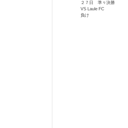
２７日　準々決勝
VS Laule FC 
安曇野の家５
営業
屋敷林のあ
負け