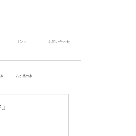
リンク
お問い合わせ
る家
八ヶ岳の家
泉野の家
侘助
柴楽庵
5)大会』
野の家２
安曇野の家４