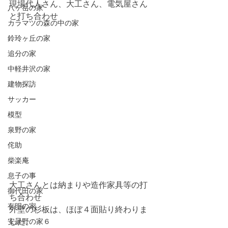
現場代人さん、大工さん、電気屋さん
八ヶ岳の家
と打ち合わせ
カラマツの森の中の家
鈴玲ヶ丘の家
追分の家
中軽井沢の家
建物探訪
サッカー
模型
泉野の家
侘助
柴楽庵
息子の事
大工さんとは納まりや造作家具等の打
御代田の家
ち合わせ
有明の家
外壁の杉板は、ほぼ４面貼り終わりま
安曇野の家６
した。