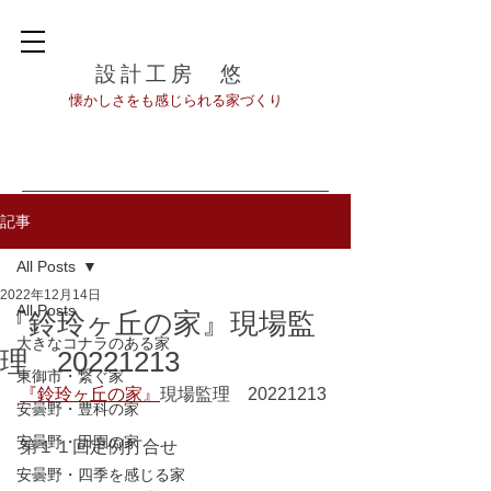
設計工房 悠
​懐かしさをも感じられる家づくり
記事
All Posts
2022年12月14日
All Posts
『鈴玲ヶ丘の家』現場監
大きなコナラのある家
理 20221213
東御市・繋ぐ家
『鈴玲ヶ丘の家』
現場監理　20221213
安曇野・豊科の家
安曇野・田園の家
第１１回定例打合せ
安曇野・四季を感じる家