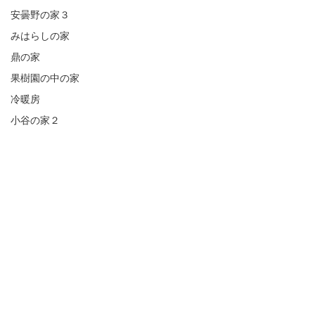
安曇野の家３
みはらしの家
鼎の家
果樹園の中の家
冷暖房
小谷の家２