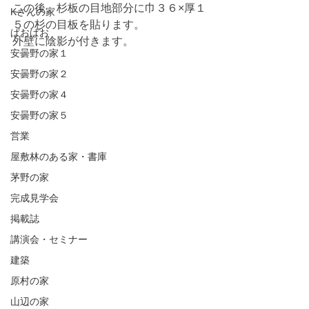
この後、杉板の目地部分に巾３６×厚１
Kさんの家
５の杉の目板を貼ります。
ぱおぱお
外壁に陰影が付きます。
安曇野の家１
安曇野の家２
安曇野の家４
安曇野の家５
営業
屋敷林のある家・書庫
茅野の家
完成見学会
掲載誌
講演会・セミナー
建築
原村の家
山辺の家