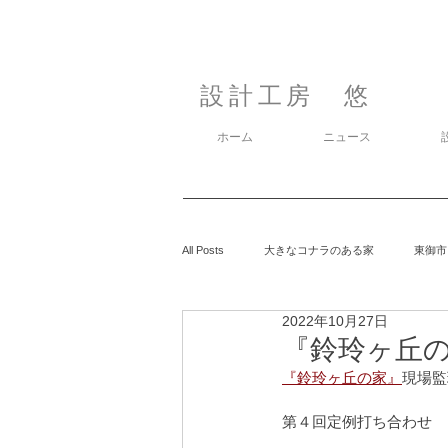
設計工房 悠
ホーム
ニュース
All Posts
大きなコナラのある家
東御市
2022年10月27日
カラマツの森の中の家
鈴玲ヶ丘の家
『鈴玲ヶ丘の家
『鈴玲ヶ丘の家』
現場監理
息子の事
御代田の家
有明の家
第４回定例打ち合わせ