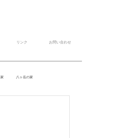
リンク
お問い合わせ
る家
八ヶ岳の家
泉野の家
侘助
柴楽庵
野の家２
安曇野の家４