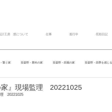
設計工房 悠について
仕事
進行中
侘助日記
・繋ぐ家
安曇野・豊科の家
安曇野・田園の家
安曇野・四季を感じ
追分の家
中軽井沢の家
建物探訪
サッカー
模型
』現場監理 20221025
　20221025
安曇野の家６
Kさんの家
ぱおぱお
安曇野の家１
安曇