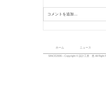
コメントを追加…
ホーム
ニュース
SINCE2006～Copyright © 設計工房 悠 All Right R