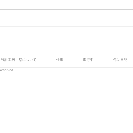
設計工房 悠について
仕事
進行中
侘助日記
eserved.