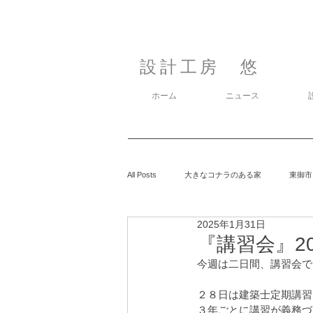
設計工房 悠
ホーム
ニュース
All Posts
大きなコナラのある家
東御市
2025年1月31日
カラマツの森の中の家
鈴玲ヶ丘の家
『講習会』202
今週は二日間、講習会で
息子の事
御代田の家
有明の家
２８日は建築士定期講習
３年ごとに講習が義務づ