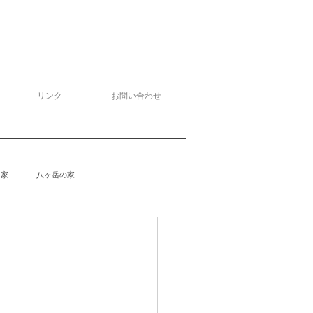
リンク
お問い合わせ
る家
八ヶ岳の家
泉野の家
侘助
柴楽庵
野の家２
安曇野の家４