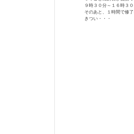
９時３０分～１６時３０
そのあと、１時間で修了
安曇野の家５
営業
屋敷林のあ
きつい・・・