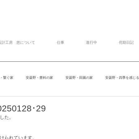
設計工房 悠について
仕事
進行中
侘助日記
・繋ぐ家
安曇野・豊科の家
安曇野・田園の家
安曇野・四季を感じ
追分の家
中軽井沢の家
建物探訪
サッカー
模型
50128･29
した。
安曇野の家６
Kさんの家
ぱおぱお
安曇野の家１
安曇
けられています。