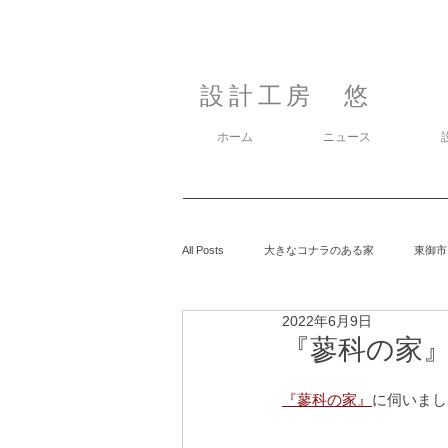
設計工房 悠
ホーム
ニュース
All Posts
大きなコナラのある家
東御市
2022年6月9日
カラマツの森の中の家
鈴玲ヶ丘の家
『蓼科の家』に
『蓼科の家』
に伺いまし
息子の事
御代田の家
有明の家