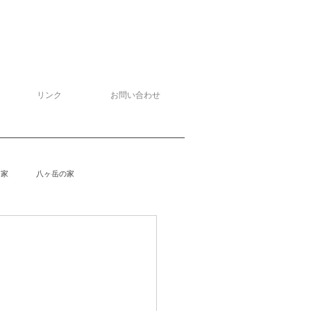
リンク
お問い合わせ
る家
八ヶ岳の家
泉野の家
侘助
柴楽庵
野の家２
安曇野の家４