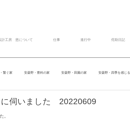
設計工房 悠について
仕事
進行中
侘助日記
・繋ぐ家
安曇野・豊科の家
安曇野・田園の家
安曇野・四季を感じ
追分の家
中軽井沢の家
建物探訪
サッカー
模型
伺いました 20220609
た。
安曇野の家６
Kさんの家
ぱおぱお
安曇野の家１
安曇