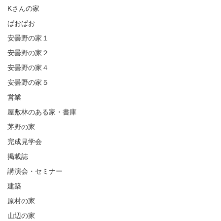
Kさんの家
ぱおぱお
安曇野の家１
安曇野の家２
安曇野の家４
安曇野の家５
営業
屋敷林のある家・書庫
茅野の家
完成見学会
掲載誌
講演会・セミナー
建築
原村の家
山辺の家