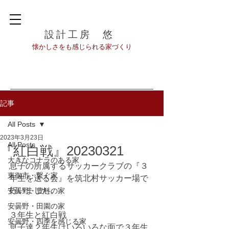
設計工房 悠
​懐かしさをも感じられる家づくり
記事
All Posts
2023年3月23日
All Posts
『紅白戦』20230321
大きなコナラのある家
息子の所属するサッカークラブの『３
東御市・繋ぐ家
年生を送る会』を筑北村サッカー場で
行いました。
安曇野・豊科の家
安曇野・田園の家
３年生と紅白戦
安曇野・四季を感じる家
息子達２年生はいろいろな面で３年生