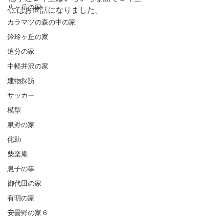
八ヶ岳の家
にはお世話になりました。
カラマツの森の中の家
鈴玲ヶ丘の家
追分の家
中軽井沢の家
建物探訪
サッカー
模型
泉野の家
侘助
柴楽庵
息子の事
御代田の家
有明の家
安曇野の家６