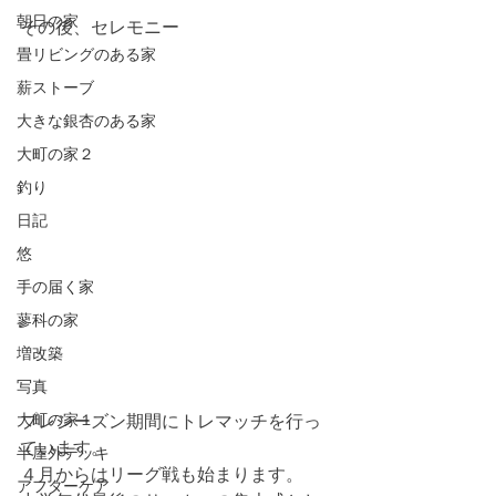
朝日の家
その後、セレモニー
畳リビングのある家
薪ストーブ
大きな銀杏のある家
大町の家２
釣り
日記
悠
手の届く家
蓼科の家
増改築
写真
大町の家１
プレシーズン期間にトレマッチを行っ
ています。
半屋外デッキ
４月からはリーグ戦も始まります。
アフターケア