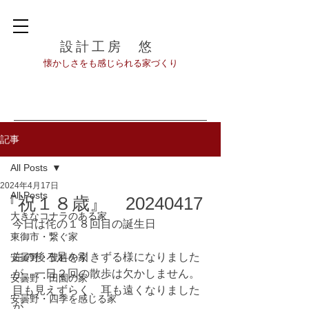
設計工房 悠
​懐かしさをも感じられる家づくり
記事
All Posts
2024年4月17日
All Posts
『祝１８歳』 20240417
大きなコナラのある家
今日は侘の１８回目の誕生日
東御市・繋ぐ家
左の後ろ足を引きずる様になりました
安曇野・豊科の家
が、一日２回の散歩は欠かしません。
安曇野・田園の家
目も見えずらく、耳も遠くなりました
安曇野・四季を感じる家
が、