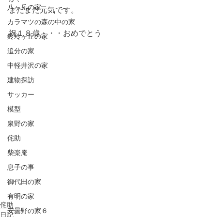
八ヶ岳の家
まだまだ元気です。
カラマツの森の中の家
祝１８歳・・・おめでとう
鈴玲ヶ丘の家
追分の家
中軽井沢の家
建物探訪
サッカー
模型
泉野の家
侘助
柴楽庵
息子の事
御代田の家
有明の家
侘助
安曇野の家６
日記