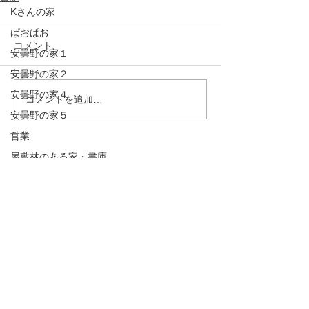
Kさんの家
ぱおぱお
コメント
安曇野の家１
安曇野の家２
安曇野の家４
コメントを追加…
安曇野の家５
営業
屋敷林のある家・書庫
茅野の家
完成見学会
掲載誌
講演会・セミナー
建築
原村の家
山辺の家