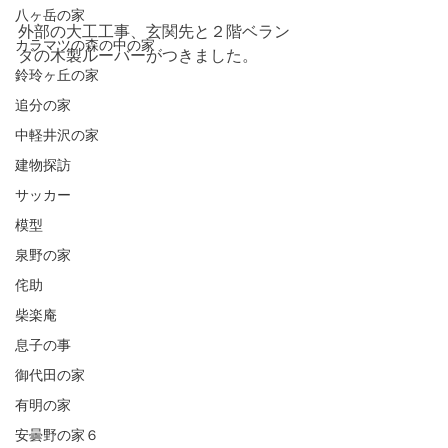
八ヶ岳の家
外部の大工工事、玄関先と２階ベラン
カラマツの森の中の家
ダの木製ルーバーがつきました。
鈴玲ヶ丘の家
追分の家
中軽井沢の家
建物探訪
サッカー
模型
泉野の家
侘助
柴楽庵
息子の事
御代田の家
有明の家
安曇野の家６