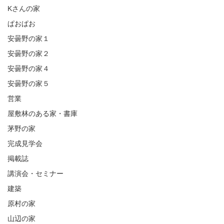
Kさんの家
ぱおぱお
安曇野の家１
安曇野の家２
安曇野の家４
安曇野の家５
営業
屋敷林のある家・書庫
茅野の家
完成見学会
掲載誌
講演会・セミナー
建築
原村の家
山辺の家