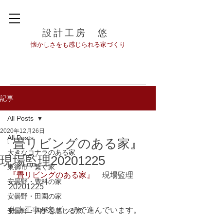
設計工房 悠
​懐かしさをも感じられる家づくり
記事
All Posts
2020年12月26日
All Posts
『畳リビングのある家』
大きなコナラのある家
現場監理20201225
東御市・繋ぐ家
『畳リビングのある家』
　現場監理
安曇野・豊科の家
20201225
安曇野・田園の家
仕上工事が急ピッチで進んでいます。
安曇野・四季を感じる家