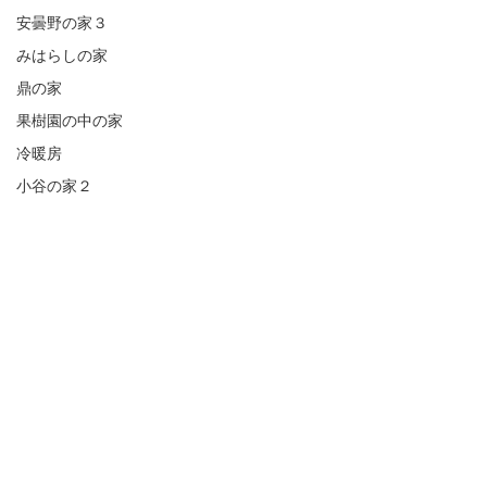
安曇野の家３
みはらしの家
鼎の家
果樹園の中の家
冷暖房
小谷の家２