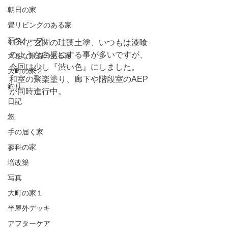
朝日の家
畳リビングのある家
薪ストーブ
LDKと玄関の珪藻土塗、いつもは漆喰
のような白壁にする事が多いですが、
大きな銀杏のある家
今回は少し『渋い色』にしました。
大町の家２
和室の聚楽塗り、廊下や階段室のAEP
釣り
が同時進行中。
日記
悠
手の届く家
蓼科の家
増改築
写真
大町の家１
半屋外デッキ
アフターケア