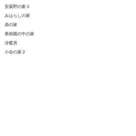
安曇野の家３
みはらしの家
鼎の家
果樹園の中の家
冷暖房
小谷の家２