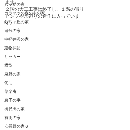
ます。
八ヶ岳の家
２階の大工工事は終了し、１階の畳リ
カラマツの森の中の家
ビングや水廻りの造作に入っていま
鈴玲ヶ丘の家
す。
追分の家
中軽井沢の家
建物探訪
サッカー
模型
泉野の家
侘助
柴楽庵
息子の事
御代田の家
有明の家
安曇野の家６