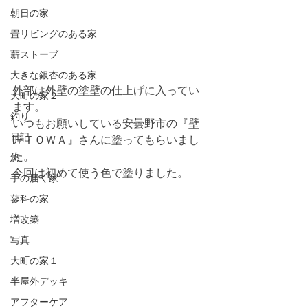
朝日の家
畳リビングのある家
薪ストーブ
大きな銀杏のある家
外部は外壁の塗壁の仕上げに入ってい
大町の家２
ます。
釣り
いつもお願いしている安曇野市の『壁
日記
匠ＴＯＷＡ』さんに塗ってもらいまし
た。
悠
今回は初めて使う色で塗りました。
手の届く家
蓼科の家
増改築
写真
大町の家１
半屋外デッキ
アフターケア