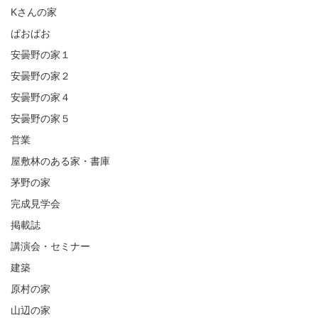
Kさんの家
ぱおぱお
安曇野の家１
安曇野の家２
安曇野の家４
安曇野の家５
営業
屋敷林のある家・書庫
茅野の家
完成見学会
掲載誌
講演会・セミナー
建築
原村の家
山辺の家