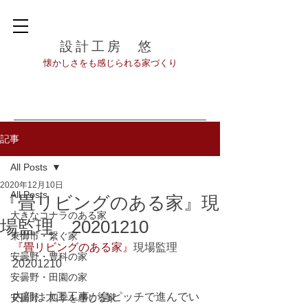
設計工房 悠
​懐かしさをも感じられる家づくり
記事
All Posts
2020年12月10日
All Posts
『畳リビングのある家』現
大きなコナラのある家
場監理 20201210
東御市・繋ぐ家
『畳リビングのある家』
現場監理　
安曇野・豊科の家
20201210
安曇野・田園の家
内部は大工工事が急ピッチで進んでい
安曇野・四季を感じる家