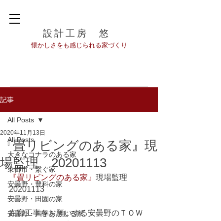
設計工房 悠
​懐かしさをも感じられる家づくり
記事
All Posts
2020年11月13日
All Posts
『畳リビングのある家』現
大きなコナラのある家
場監理 20201113
東御市・繋ぐ家
『畳リビングのある家』
現場監理　
安曇野・豊科の家
20201113
安曇野・田園の家
左官工事をお願いする安曇野のＴＯＷ
安曇野・四季を感じる家