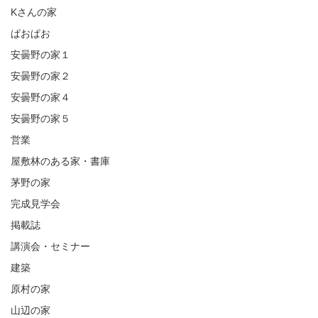
Kさんの家
ぱおぱお
安曇野の家１
安曇野の家２
安曇野の家４
安曇野の家５
営業
屋敷林のある家・書庫
茅野の家
完成見学会
掲載誌
講演会・セミナー
建築
原村の家
山辺の家