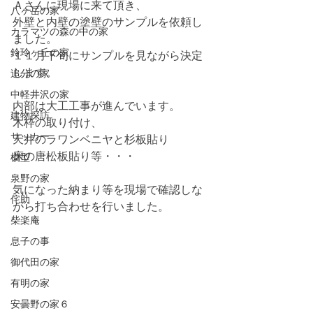
Ａさんに現場に来て頂き、
八ヶ岳の家
外壁と内壁の塗壁のサンプルを依頼し
カラマツの森の中の家
ました。
鈴玲ヶ丘の家
１１月下旬にサンプルを見ながら決定
します。
追分の家
中軽井沢の家
内部は大工工事が進んでいます。
建物探訪
木枠の取り付け、
サッカー
天井のラワンベニヤと杉板貼り
床の唐松板貼り等・・・
模型
泉野の家
気になった納まり等を現場で確認しな
侘助
がら打ち合わせを行いました。
柴楽庵
息子の事
御代田の家
有明の家
安曇野の家６