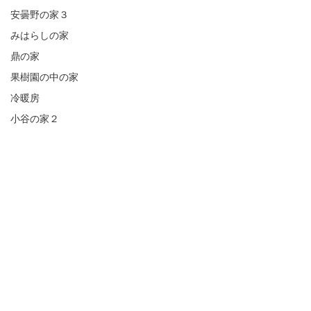
安曇野の家３
みはらしの家
鼎の家
果樹園の中の家
冷暖房
小谷の家２