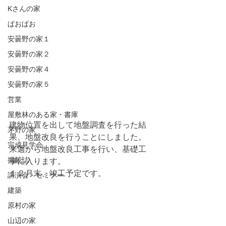
Kさんの家
ぱおぱお
安曇野の家１
安曇野の家２
安曇野の家４
安曇野の家５
営業
屋敷林のある家・書庫
建物位置を出して地盤調査を行った結
茅野の家
果、地盤改良を行うことにしました。
完成見学会
来週から地盤改良工事を行い、基礎工
掲載誌
事に入ります。
１２月末、竣工予定です。
講演会・セミナー
建築
原村の家
山辺の家