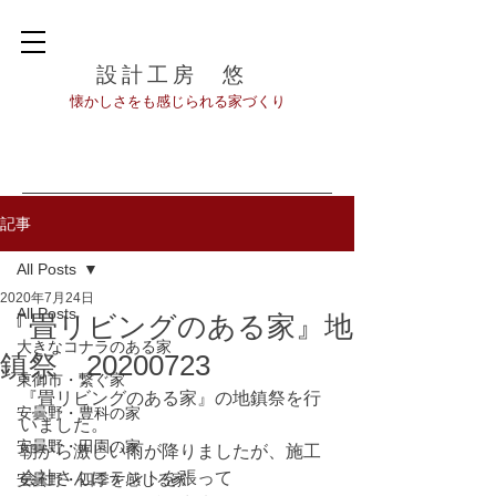
設計工房 悠
​懐かしさをも感じられる家づくり
記事
All Posts
2020年7月24日
All Posts
『畳リビングのある家』地
大きなコナラのある家
鎮祭 20200723
東御市・繋ぐ家
『畳リビングのある家』の地鎮祭を行
安曇野・豊科の家
いました。
安曇野・田園の家
朝から激しい雨が降りましたが、施工
会社さんにテントを張って
安曇野・四季を感じる家