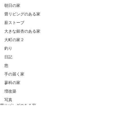
朝日の家
畳リビングのある家
薪ストーブ
大きな銀杏のある家
大町の家２
釣り
日記
悠
手の届く家
蓼科の家
増改築
写真
畳リビングのある家
大町の家１
半屋外デッキ
アフターケア
コメント