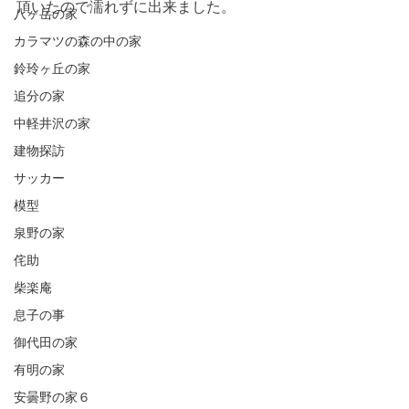
頂いたので濡れずに出来ました。
八ヶ岳の家
カラマツの森の中の家
鈴玲ヶ丘の家
追分の家
中軽井沢の家
建物探訪
サッカー
模型
泉野の家
侘助
柴楽庵
息子の事
御代田の家
有明の家
安曇野の家６