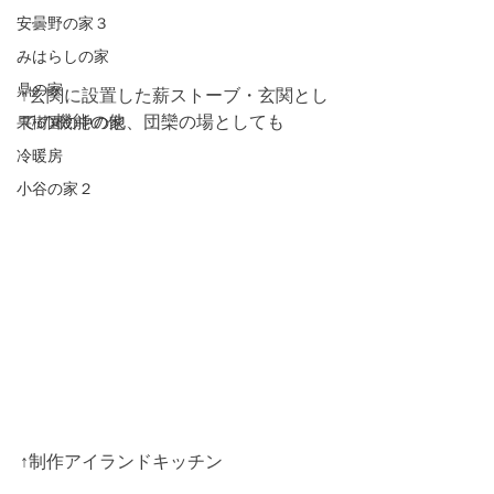
安曇野の家３
みはらしの家
鼎の家
↑玄関に設置した薪ストーブ・玄関とし
ての機能の他、団欒の場としても
果樹園の中の家
冷暖房
小谷の家２
↑制作アイランドキッチン