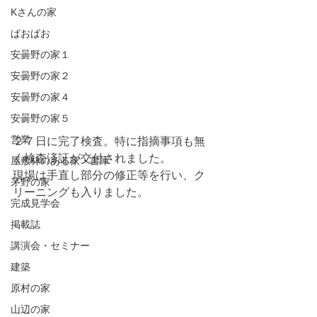
Kさんの家
ぱおぱお
安曇野の家１
安曇野の家２
安曇野の家４
安曇野の家５
営業
２７日に完了検査。特に指摘事項も無
く検査済証が交付されました。
屋敷林のある家・書庫
現場は手直し部分の修正等を行い、ク
茅野の家
リーニングも入りました。
完成見学会
掲載誌
講演会・セミナー
建築
原村の家
山辺の家