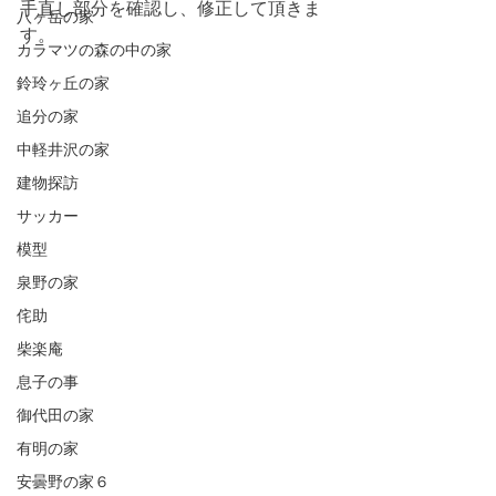
手直し部分を確認し、修正して頂きま
八ヶ岳の家
す。
カラマツの森の中の家
鈴玲ヶ丘の家
追分の家
中軽井沢の家
建物探訪
サッカー
模型
泉野の家
侘助
柴楽庵
息子の事
御代田の家
有明の家
安曇野の家６