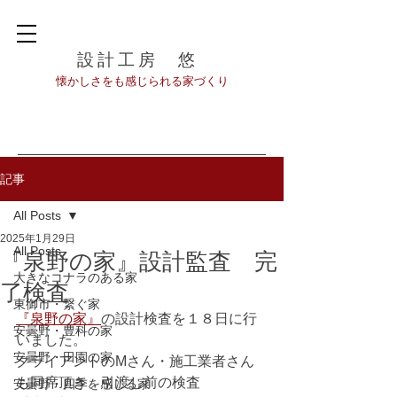
設計工房 悠
​懐かしさをも感じられる家づくり
記事
All Posts
2025年1月29日
All Posts
『泉野の家』設計監査 完
大きなコナラのある家
了検査
東御市・繋ぐ家
『泉野の家』
の設計検査を１８日に行
安曇野・豊科の家
いました。
安曇野・田園の家
クライアントのMさん・施工業者さん
も同席頂き、引渡し前の検査
安曇野・四季を感じる家