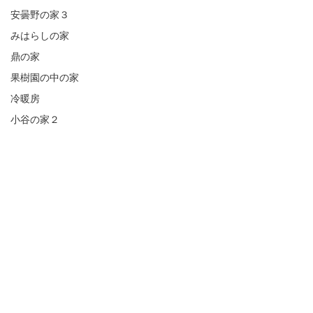
安曇野の家３
みはらしの家
鼎の家
果樹園の中の家
冷暖房
小谷の家２