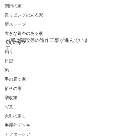
朝日の家
畳リビングのある家
薪ストーブ
大きな銀杏のある家
内部は階段等の造作工事が進んでいま
大町の家２
す。
釣り
日記
悠
手の届く家
蓼科の家
増改築
写真
大町の家１
半屋外デッキ
アフターケア