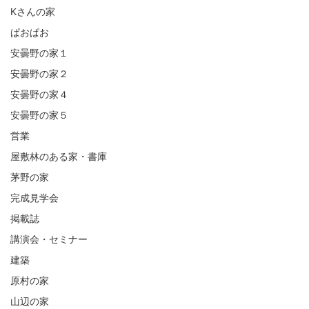
Kさんの家
ぱおぱお
安曇野の家１
安曇野の家２
安曇野の家４
安曇野の家５
営業
屋敷林のある家・書庫
茅野の家
完成見学会
掲載誌
講演会・セミナー
建築
原村の家
山辺の家