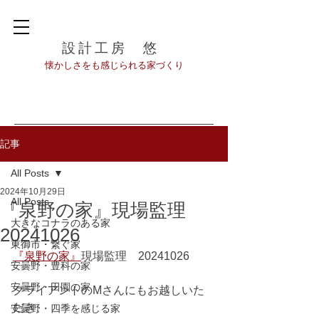
設計工房 悠
​懐かしさをも感じられる家づくり
記事
All Posts
2024年10月29日
All Posts
『泉野の家』現場監理
大きなコナラのある家
20241026
東御市・繋ぐ家
『泉野の家』
現場監理　20241026
安曇野・豊科の家
安曇野・田園の家
クライアントのMさんにもお越しいた
だき、
安曇野・四季を感じる家