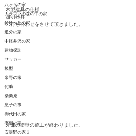
八ヶ岳の家
木製建具の仕様
カラマツの森の中の家
照明器具
鈴玲ヶ丘の家
の打ち合わせをさせて頂きました。
追分の家
中軽井沢の家
建物探訪
サッカー
模型
泉野の家
侘助
柴楽庵
息子の事
御代田の家
有明の家
外部の塗壁の施工が終わりました。
安曇野の家６