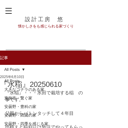
設計工房 悠
​懐かしさをも感じられる家づくり
記事
All Posts
2025年6月10日
All Posts
『水稲』20250610
大きなコナラのある家
『水稲』・・・水田で栽培する稲　の
東御市・繋ぐ家
事です。
安曇野・豊科の家
父親からバトンタッチして４年目
安曇野・田園の家
安曇野・四季を感じる家
田植えと稲刈りは外注でやってもらっ