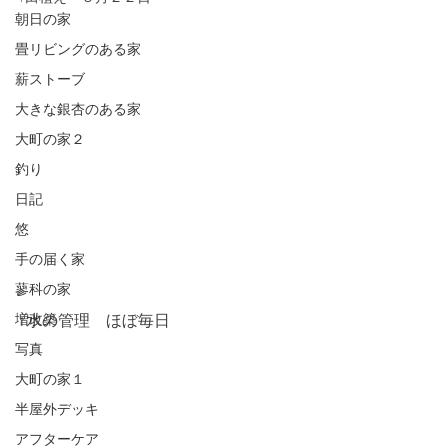
朝日の家
畳リビングのある家
薪ストーブ
大きな銀杏のある家
大町の家２
釣り
日記
悠
手の届く家
蓼科の家
増改築
↑水の管理　ほぼ毎日
写真
大町の家１
半屋外デッキ
アフターケア