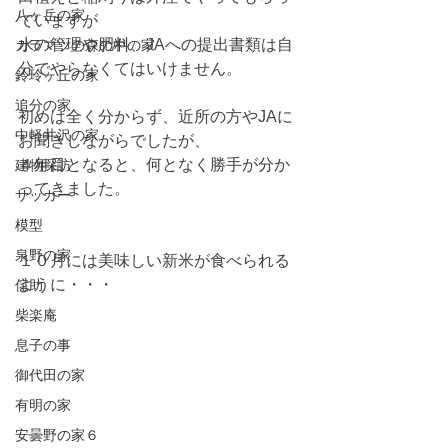
八ヶ岳の家
ていますが
水の管理や肥料、JAへの提出書類は自
カラマツの森の中の家
分でやらなくてはいけません。
鈴玲ヶ丘の家
追分の家
初めは全く分からず、近所の方やJAに
中軽井沢の家
お聞きしながらでしたが、
４年目となると、何となく勝手が分か
建物探訪
ってきました。
サッカー
模型
泉野の家
１０月には美味しい新米が食べられる
ように・・・
侘助
柴楽庵
息子の事
御代田の家
有明の家
安曇野の家６