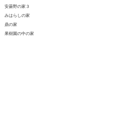
安曇野の家３
みはらしの家
鼎の家
果樹園の中の家
冷暖房
小谷の家２
↑水稲栽培日誌
日記
コメント
コメントを追加…