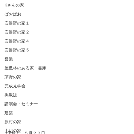
Kさんの家
ぱおぱお
安曇野の家１
安曇野の家２
安曇野の家４
安曇野の家５
営業
屋敷林のある家・書庫
茅野の家
完成見学会
掲載誌
講演会・セミナー
建築
原村の家
山辺の家
↑田植え　５月２２日