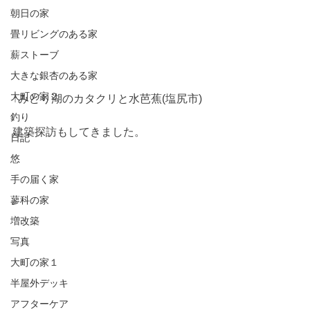
朝日の家
畳リビングのある家
薪ストーブ
大きな銀杏のある家
大町の家２
↑みどり湖のカタクリと水芭蕉(塩尻市)
釣り
建築探訪もしてきました。
日記
悠
手の届く家
蓼科の家
増改築
写真
大町の家１
半屋外デッキ
アフターケア