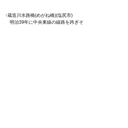
↑
蔵造川水路橋(めがね橋)(塩尻市)
　明治39年に中央東線の線路を跨ぎそ
の先にある田畑に水を運び入れるため
に建設されました。
　レンガ造り、五連のアーチ（現在、
二連は土中に埋まり、見えるのは三連
のアーチ）のある
　地上高さ９．８ｍの大きな水路橋
日記
写真
建物探訪
コメント