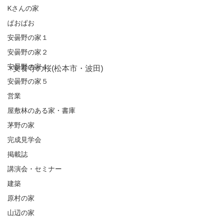
Kさんの家
ぱおぱお
安曇野の家１
安曇野の家２
安曇野の家４
↑安養寺の桜(松本市・波田)
安曇野の家５
営業
屋敷林のある家・書庫
茅野の家
完成見学会
掲載誌
講演会・セミナー
建築
原村の家
山辺の家