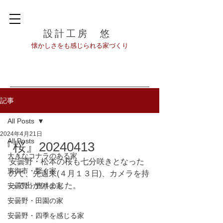
設計工房 悠
​懐かしさをも感じられる家づくり
記事
All Posts
2024年4月21日
All Posts
『桜』20240413
大きなコナラのある家
安曇野・松本の桜も七分咲きとなった
東御市・繋ぐ家
ので、先週末(４月１３日)、カメラを持
って出かけました。
安曇野・豊科の家
安曇野・田園の家
安曇野・四季を感じる家