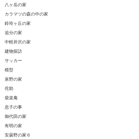
八ヶ岳の家
カラマツの森の中の家
鈴玲ヶ丘の家
追分の家
中軽井沢の家
建物探訪
サッカー
模型
泉野の家
侘助
柴楽庵
息子の事
御代田の家
有明の家
安曇野の家６