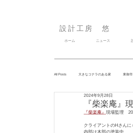
設計工房 悠
ホーム
ニュース
All Posts
大きなコナラのある家
東御市
2024年9月28日
カラマツの森の中の家
鈴玲ヶ丘の家
『柴楽庵』現場
『柴楽庵』
現場監理　202
息子の事
御代田の家
有明の家
クライアントのHさんに
内部は木部の塗装中