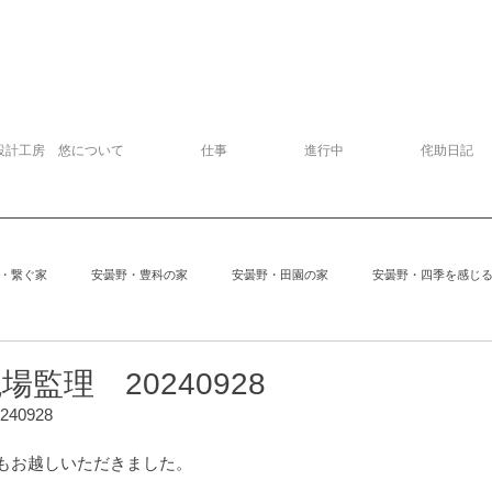
設計工房 悠について
仕事
進行中
侘助日記
・繋ぐ家
安曇野・豊科の家
安曇野・田園の家
安曇野・四季を感じ
追分の家
中軽井沢の家
建物探訪
サッカー
模型
監理 20240928
40928
安曇野の家６
Kさんの家
ぱおぱお
安曇野の家１
安曇
もお越しいただきました。