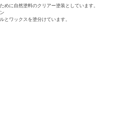
ために自然塗料のクリアー塗装としています。
ン
る家・書庫
茅野の家
完成見学会
ルとワックスを塗分けています。