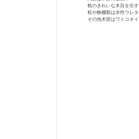
桧のきれいな木目を出す
机や飾棚類は水性ウレタ
安曇野の家５
営業
屋敷林のあ
その他木部はワトコオイ