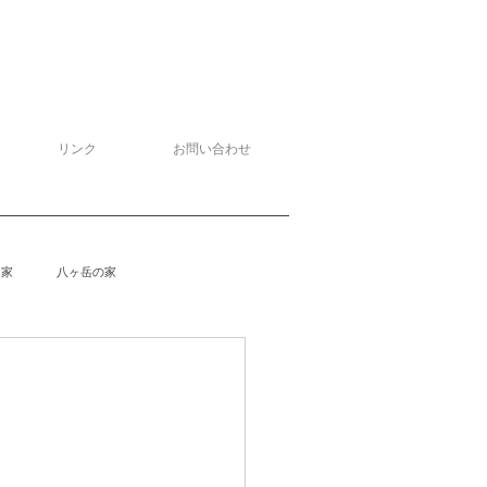
リンク
お問い合わせ
る家
八ヶ岳の家
泉野の家
侘助
柴楽庵
野の家２
安曇野の家４