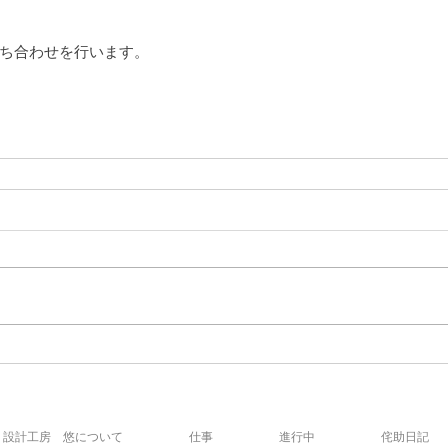
ち合わせを行います。
設計工房 悠について
仕事
進行中
侘助日記