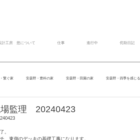
設計工房 悠について
仕事
進行中
侘助日記
・繋ぐ家
安曇野・豊科の家
安曇野・田園の家
安曇野・四季を感じ
追分の家
中軽井沢の家
建物探訪
サッカー
模型
監理 20240423
40423
安曇野の家６
Kさんの家
ぱおぱお
安曇野の家１
安曇
了。
チ、東側のデッキの基礎工事になります。