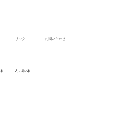
リンク
お問い合わせ
る家
八ヶ岳の家
泉野の家
侘助
柴楽庵
野の家２
安曇野の家４