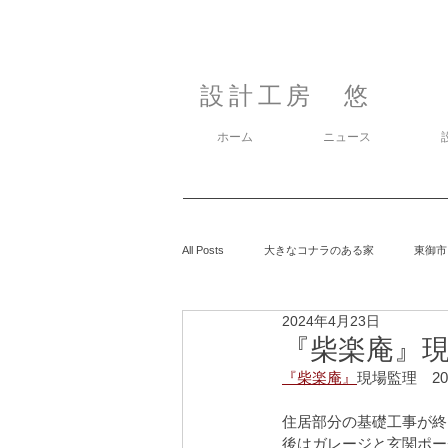
設計工房 悠
ホーム
ニュース
All Posts
大きなコナラのある家
東御市
2024年4月23日
カラマツの森の中の家
鈴玲ヶ丘の家
『柴楽庵』現場
『柴楽庵』
現場監理　202
息子の事
御代田の家
有明の家
住居部分の基礎工事が終
後はガレージと玄関ポー