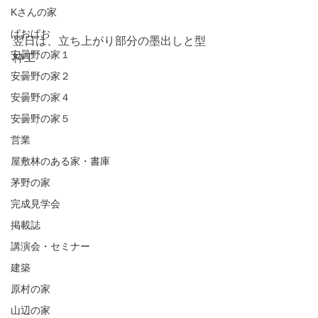
Kさんの家
ぱおぱお
翌日は、立ち上がり部分の墨出しと型
安曇野の家１
枠工
安曇野の家２
安曇野の家４
安曇野の家５
営業
屋敷林のある家・書庫
茅野の家
完成見学会
掲載誌
講演会・セミナー
建築
原村の家
山辺の家