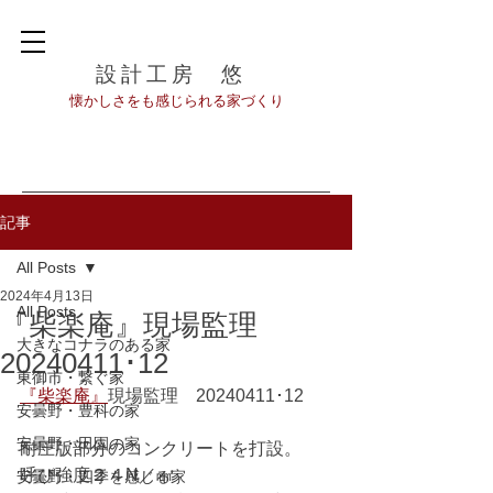
設計工房 悠
​懐かしさをも感じられる家づくり
記事
All Posts
2024年4月13日
All Posts
『柴楽庵』現場監理
大きなコナラのある家
20240411･12
東御市・繋ぐ家
『柴楽庵』
現場監理　20240411･12
安曇野・豊科の家
安曇野・田園の家
耐圧版部分のコンクリートを打設。
呼び強度２４N／㎟
安曇野・四季を感じる家