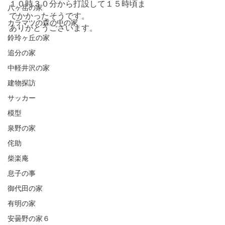
１０時３０分から打設して１５時頃ま
八ヶ岳の家
でかかったそうです。
カラマツの森の中の家
ありがとうございます。
鈴玲ヶ丘の家
追分の家
中軽井沢の家
建物探訪
サッカー
模型
泉野の家
侘助
柴楽庵
息子の事
御代田の家
有明の家
安曇野の家６