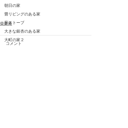
朝日の家
畳リビングのある家
薪ストーブ
柴楽庵
大きな銀杏のある家
大町の家２
コメント
釣り
日記
悠
コメントを追加…
手の届く家
蓼科の家
増改築
写真
大町の家１
半屋外デッキ
アフターケア