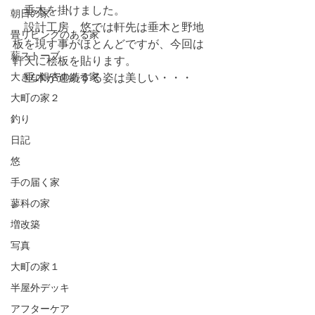
　垂木を掛けました。
朝日の家
　設計工房　悠では軒先は垂木と野地
畳リビングのある家
板を現す事がほとんどですが、今回は
薪ストーブ
軒天に桧板を貼ります。
大きな銀杏のある家
　垂木が連続する姿は美しい・・・
大町の家２
釣り
日記
悠
手の届く家
蓼科の家
増改築
写真
大町の家１
半屋外デッキ
アフターケア