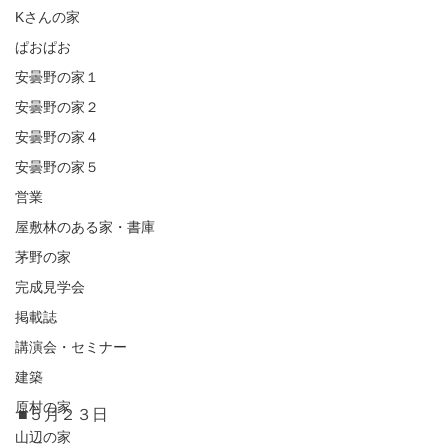
Kさんの家
ぱおぱお
安曇野の家１
安曇野の家２
安曇野の家４
安曇野の家５
営業
屋敷林のある家・書庫
茅野の家
完成見学会
掲載誌
講演会・セミナー
建築
原村の家
■５月２３日
山辺の家