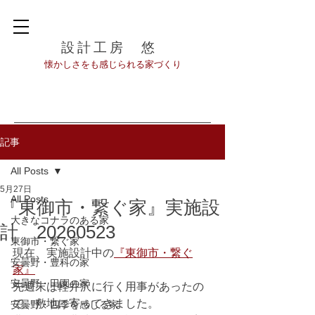
設計工房 悠
​懐かしさをも感じられる家づくり
記事
All Posts
5月27日
All Posts
『東御市・繋ぐ家』実施設
大きなコナラのある家
計 20260523
東御市・繋ぐ家
現在、実施設計中の
『東御市・繋ぐ
安曇野・豊科の家
家』
安曇野・田園の家
先週末は軽井沢に行く用事があったの
で、敷地に寄ってきました。
安曇野・四季を感じる家