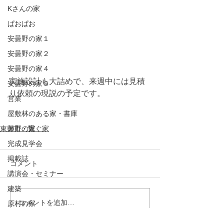
Kさんの家
ぱおぱお
安曇野の家１
安曇野の家２
安曇野の家４
実施設計も大詰めで、来週中には見積
安曇野の家５
り依頼の現説の予定です。
営業
屋敷林のある家・書庫
茅野の家
東御市・繋ぐ家
完成見学会
掲載誌
コメント
講演会・セミナー
建築
コメントを追加…
原村の家
山辺の家