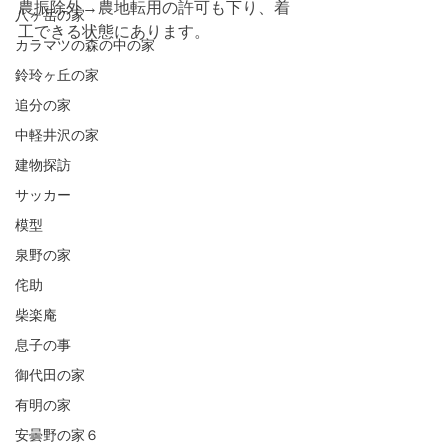
農振除外→農地転用の許可も下り、着
八ヶ岳の家
工できる状態にあります。
カラマツの森の中の家
鈴玲ヶ丘の家
追分の家
中軽井沢の家
建物探訪
サッカー
模型
泉野の家
侘助
柴楽庵
息子の事
御代田の家
有明の家
安曇野の家６