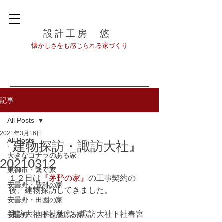
設計工房 悠
​懐かしさをも感じられる家づくり
記事
All Posts
2021年3月16日
All Posts
『建物探訪・諏訪大社』
大きなコナラのある家
20210312
東御市・繋ぐ家
１２日は
『茅野の家』
の工事契約の
安曇野・豊科の家
後、建物探訪してきました。
安曇野・田園の家
諏訪大社下社秋宮⇒諏訪大社下社春宮
安曇野・四季を感じる家