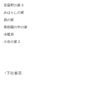
安曇野の家３
みはらしの家
鼎の家
果樹園の中の家
冷暖房
小谷の家２
↑下社春宮