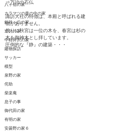
⇒万治の石仏
八ヶ岳の家
カラマツの森の中の家
諏訪大社の特徴は、本殿と呼ばれる建
鈴玲ヶ丘の家
物がありません。
代りに秋宮は一位の木を、春宮は杉の
追分の家
木を御神木とし拝しています。
中軽井沢の家
圧倒的な『静』の建築・・・
建物探訪
サッカー
模型
泉野の家
侘助
柴楽庵
息子の事
御代田の家
有明の家
安曇野の家６