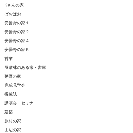
Kさんの家
ぱおぱお
安曇野の家１
安曇野の家２
安曇野の家４
安曇野の家５
営業
屋敷林のある家・書庫
茅野の家
完成見学会
掲載誌
講演会・セミナー
建築
原村の家
山辺の家