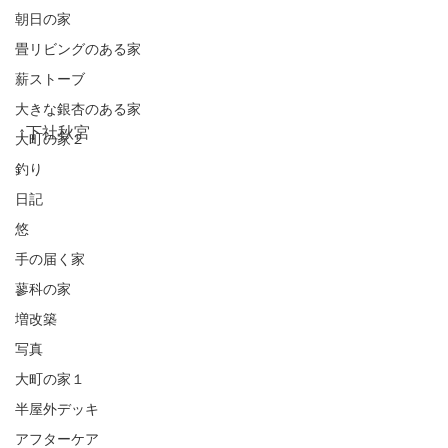
朝日の家
畳リビングのある家
薪ストーブ
大きな銀杏のある家
↑下社秋宮
大町の家２
釣り
日記
悠
手の届く家
蓼科の家
増改築
写真
大町の家１
半屋外デッキ
アフターケア