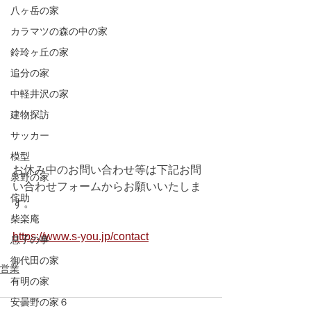
八ヶ岳の家
カラマツの森の中の家
鈴玲ヶ丘の家
追分の家
中軽井沢の家
建物探訪
サッカー
模型
お休み中のお問い合わせ等は下記お問
泉野の家
い合わせフォームからお願いいたしま
侘助
す。
柴楽庵
https://www.s-you.jp/contact
息子の事
御代田の家
営業
有明の家
安曇野の家６