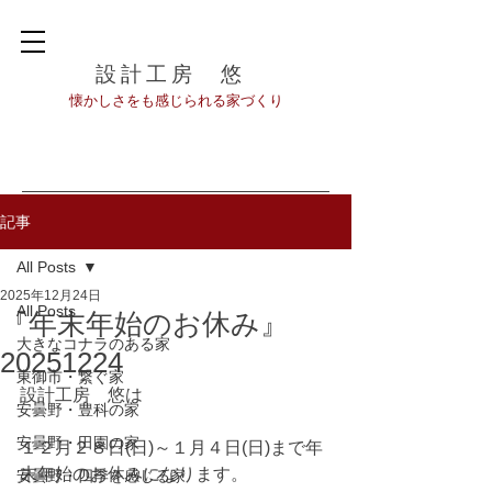
設計工房 悠
​懐かしさをも感じられる家づくり
記事
All Posts
2025年12月24日
All Posts
『年末年始のお休み』
大きなコナラのある家
20251224
東御市・繋ぐ家
設計工房　悠は
安曇野・豊科の家
安曇野・田園の家
１２月２８日(日)～１月４日(日)まで年
末年始のお休みになります。
安曇野・四季を感じる家