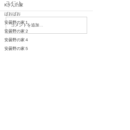
コメント
Kさんの家
ぱおぱお
安曇野の家１
コメントを追加…
安曇野の家２
安曇野の家４
安曇野の家５
営業
屋敷林のある家・書庫
茅野の家
完成見学会
掲載誌
講演会・セミナー
建築
原村の家
山辺の家