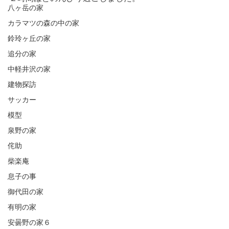
八ヶ岳の家
カラマツの森の中の家
鈴玲ヶ丘の家
追分の家
中軽井沢の家
建物探訪
サッカー
模型
泉野の家
侘助
柴楽庵
息子の事
御代田の家
有明の家
安曇野の家６