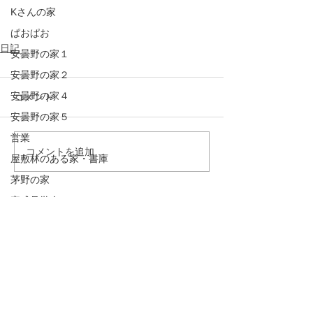
Kさんの家
ぱおぱお
日記
安曇野の家１
安曇野の家２
安曇野の家４
コメント
安曇野の家５
営業
コメントを追加…
屋敷林のある家・書庫
茅野の家
完成見学会
掲載誌
講演会・セミナー
建築
原村の家
山辺の家