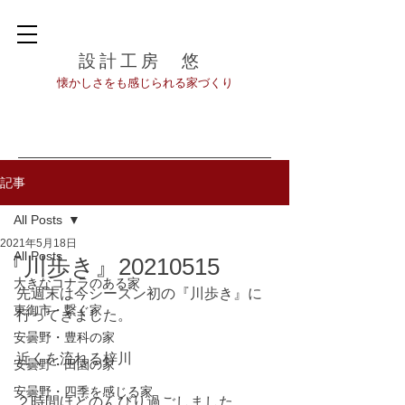
設計工房 悠
​懐かしさをも感じられる家づくり
記事
All Posts
2021年5月18日
All Posts
『川歩き』20210515
大きなコナラのある家
先週末は今シーズン初の『川歩き』に
東御市・繋ぐ家
行ってきました。
安曇野・豊科の家
近くを流れる梓川
安曇野・田園の家
安曇野・四季を感じる家
２時間ほどのんびり過ごしました。