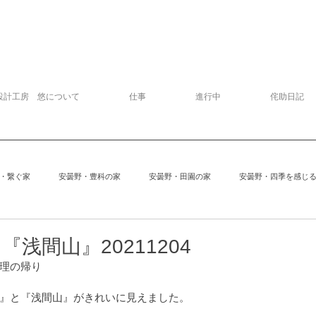
設計工房 悠について
仕事
進行中
侘助日記
・繋ぐ家
安曇野・豊科の家
安曇野・田園の家
安曇野・四季を感じ
追分の家
中軽井沢の家
建物探訪
サッカー
模型
浅間山』20211204
理の帰り
安曇野の家６
Kさんの家
ぱおぱお
安曇野の家１
安曇
山』と『浅間山』がきれいに見えました。