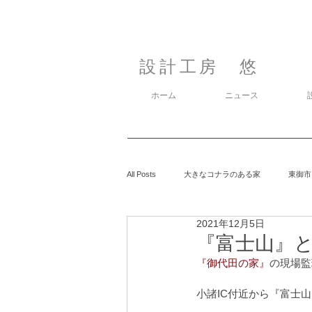
設計工房 悠
ホーム
ニュース
All Posts
大きなコナラのある家
東御市
2021年12月5日
カラマツの森の中の家
鈴玲ヶ丘の家
『富士山』と『
『御代田の家』
の現場監
息子の事
御代田の家
有明の家
小諸IC付近から『富士