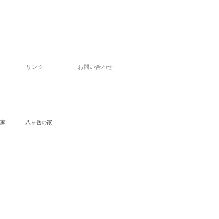
リンク
お問い合わせ
る家
八ヶ岳の家
泉野の家
侘助
柴楽庵
野の家２
安曇野の家４