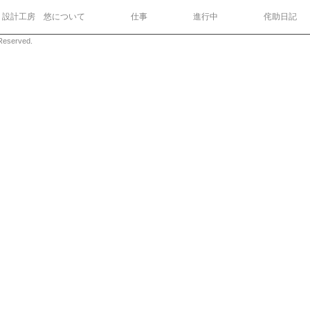
設計工房 悠について
仕事
進行中
侘助日記
eserved.