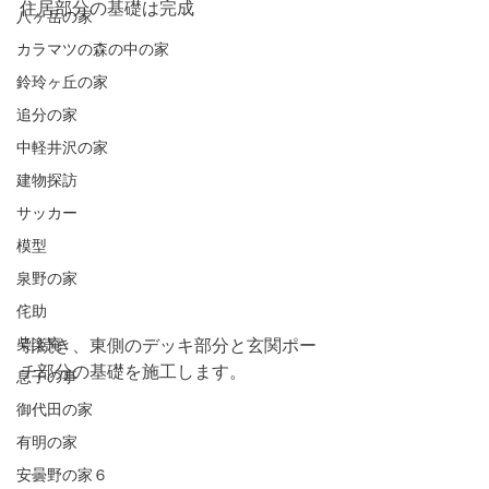
住居部分の基礎は完成
八ヶ岳の家
カラマツの森の中の家
鈴玲ヶ丘の家
追分の家
中軽井沢の家
建物探訪
サッカー
模型
泉野の家
侘助
柴楽庵
引続き、東側のデッキ部分と玄関ポー
チ部分の基礎を施工します。
息子の事
御代田の家
有明の家
安曇野の家６