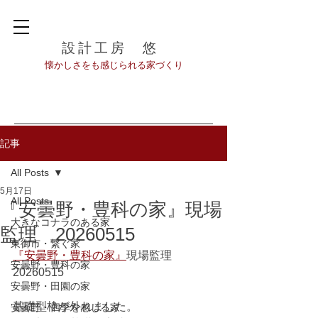
設計工房 悠
​懐かしさをも感じられる家づくり
記事
All Posts
5月17日
All Posts
『安曇野・豊科の家』現場
大きなコナラのある家
監理 20260515
東御市・繋ぐ家
『安曇野・豊科の家』
現場監理　
安曇野・豊科の家
20260515
安曇野・田園の家
基礎型枠が外れました。
安曇野・四季を感じる家