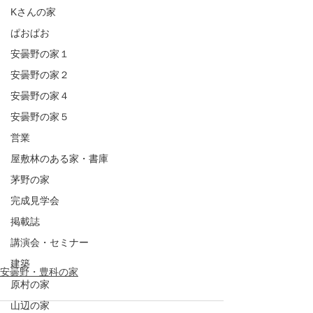
Kさんの家
ぱおぱお
安曇野の家１
安曇野の家２
安曇野の家４
安曇野の家５
営業
屋敷林のある家・書庫
茅野の家
完成見学会
掲載誌
講演会・セミナー
建築
安曇野・豊科の家
原村の家
山辺の家