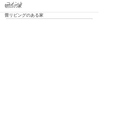
コメント
朝日の家
畳リビングのある家
薪ストーブ
コメントを追加…
大きな銀杏のある家
大町の家２
釣り
日記
悠
手の届く家
蓼科の家
増改築
写真
大町の家１
半屋外デッキ
アフターケア