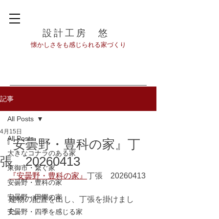
設計工房 悠
​懐かしさをも感じられる家づくり
記事
All Posts
4月15日
All Posts
『安曇野・豊科の家』丁
大きなコナラのある家
張 20260413
東御市・繋ぐ家
『安曇野・豊科の家』
丁張　20260413
安曇野・豊科の家
安曇野・田園の家
建物の配置を出し、丁張を掛けまし
た。
安曇野・四季を感じる家