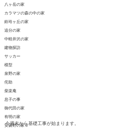
八ヶ岳の家
カラマツの森の中の家
鈴玲ヶ丘の家
追分の家
中軽井沢の家
建物探訪
サッカー
模型
泉野の家
侘助
柴楽庵
息子の事
御代田の家
有明の家
今週末から基礎工事が始まります。
安曇野の家６