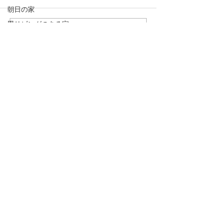
朝日の家
畳リビングのある家
コメントを追加…
薪ストーブ
大きな銀杏のある家
大町の家２
釣り
日記
悠
手の届く家
蓼科の家
増改築
写真
大町の家１
半屋外デッキ
アフターケア