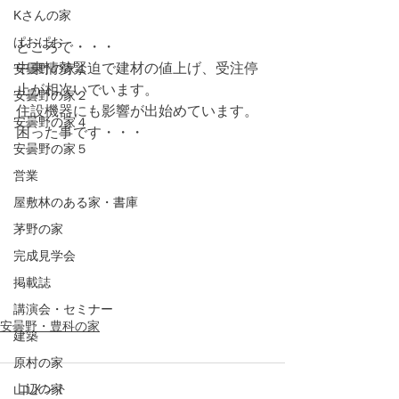
Kさんの家
ぱおぱお
ところで・・・
中東情勢緊迫で建材の値上げ、受注停
安曇野の家１
止が相次いでいます。
安曇野の家２
住設機器にも影響が出始めています。
安曇野の家４
困った事です・・・
安曇野の家５
営業
屋敷林のある家・書庫
茅野の家
完成見学会
掲載誌
講演会・セミナー
安曇野・豊科の家
建築
原村の家
コメント
山辺の家