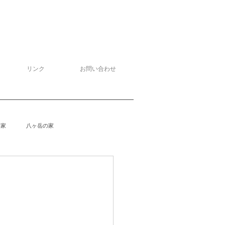
リンク
お問い合わせ
る家
八ヶ岳の家
泉野の家
侘助
柴楽庵
野の家２
安曇野の家４