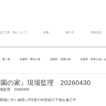
設計工房 悠について
仕事
進行中
侘助日記
・繋ぐ家
安曇野・豊科の家
安曇野・田園の家
安曇野・四季を感じ
追分の家
中軽井沢の家
建物探訪
サッカー
模型
園の家』現場監理 20260430
場監理　20260430
安曇野の家６
Kさんの家
ぱおぱお
安曇野の家１
安曇
西側に付く細長いFIX窓の外部庇の下地を施工中