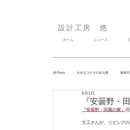
設計工房 悠
ホーム
ニュース
All Posts
大きなコナラのある家
東御市
5月1日
カラマツの森の中の家
鈴玲ヶ丘の家
『安曇野・田
『安曇野・田園の家』
現
息子の事
御代田の家
有明の家
大工さんが、リビングの