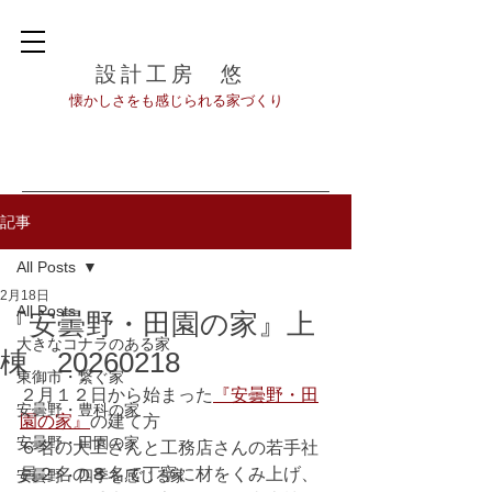
設計工房 悠
​懐かしさをも感じられる家づくり
記事
All Posts
2月18日
All Posts
『安曇野・田園の家』上
大きなコナラのある家
棟 20260218
東御市・繋ぐ家
２月１２日から始まった
『安曇野・田
安曇野・豊科の家
園の家』
の建て方
安曇野・田園の家
６名の大工さんと工務店さんの若手社
員２名の８名で
丁寧に材をくみ上げ、
安曇野・四季を感じる家