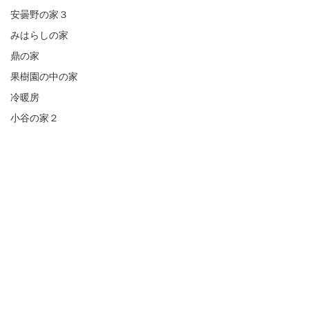
安曇野の家３
みはらしの家
鼎の家
果樹園の中の家
冷暖房
小谷の家２