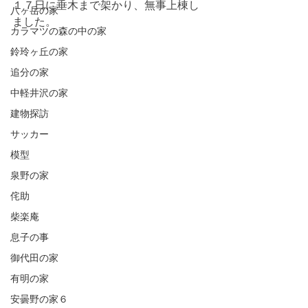
１７日に垂木まで架かり、無事上棟し
八ヶ岳の家
ました。
カラマツの森の中の家
鈴玲ヶ丘の家
追分の家
中軽井沢の家
建物探訪
サッカー
模型
泉野の家
侘助
柴楽庵
息子の事
御代田の家
有明の家
安曇野の家６