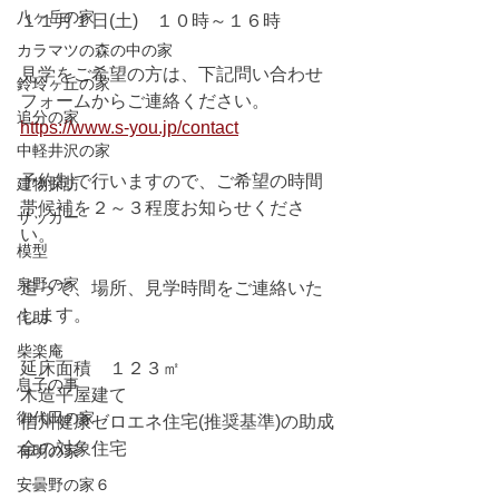
八ヶ岳の家
１１月１日(土)　１０時～１６時
カラマツの森の中の家
見学をご希望の方は、下記問い合わせ
鈴玲ヶ丘の家
フォームからご連絡ください。
追分の家
https://www.s-you.jp/contact
中軽井沢の家
予約制で行いますので、ご希望の時間
建物探訪
帯候補を２～３程度お知らせくださ
サッカー
い。
模型
泉野の家
追って、場所、見学時間をご連絡いた
します。
侘助
柴楽庵
延床面積　１２３㎡
息子の事
木造平屋建て
御代田の家
信州健康ゼロエネ住宅(推奨基準)の助成
金の対象住宅
有明の家
安曇野の家６