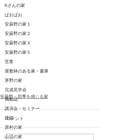
Kさんの家
ぱおぱお
安曇野の家１
安曇野の家２
安曇野の家４
安曇野の家５
営業
屋敷林のある家・書庫
茅野の家
完成見学会
安曇野・四季を感じる家
掲載誌
講演会・セミナー
建築
コメント
原村の家
山辺の家