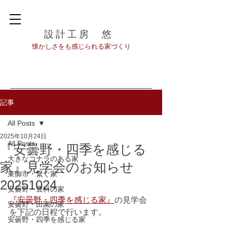
設計工房 悠
​懐かしさをも感じられる家づくり
記事
All Posts
2025年10月24日
All Posts
『安曇野・四季を感じる
大きなコナラのある家
家』見学会のお知らせ
東御市・繋ぐ家
20251024
安曇野・豊科の家
『安曇野・四季を感じる家』
の見学会
安曇野・田園の家
を下記の日程で行います。
安曇野・四季を感じる家