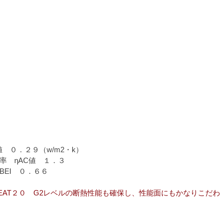
値
　０．２９
（w/m2・k）
率　
ηAC値　１．３
BEI　０．６６
EAT２０　G2レベルの断熱性能も確保し、性能面にもかなりこだ