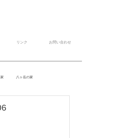
リンク
お問い合わせ
る家
八ヶ岳の家
泉野の家
侘助
柴楽庵
6
。
野の家２
安曇野の家４