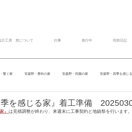
設計工房 悠について
仕事
進行中
侘助日記
・繋ぐ家
安曇野・豊科の家
安曇野・田園の家
安曇野・四季を感じ
追分の家
中軽井沢の家
建物探訪
サッカー
模型
季を感じる家』着工準備 2025030
家』
は見積調整が終わり、来週末に工事契約と地鎮祭を行います
安曇野の家６
Kさんの家
ぱおぱお
安曇野の家１
安曇