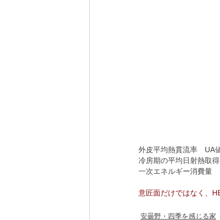
外皮平均熱貫流率　
UA
冷房期の平均日射熱取得
一次エネルギー消費量　
意匠面だけではなく、H
安曇野・四季を感じる家