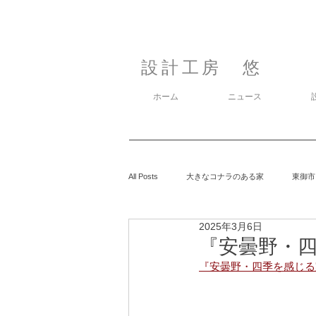
設計工房 悠
ホーム
ニュース
All Posts
大きなコナラのある家
東御市
2025年3月6日
カラマツの森の中の家
鈴玲ヶ丘の家
『安曇野・四
『安曇野・四季を感じる
息子の事
御代田の家
有明の家